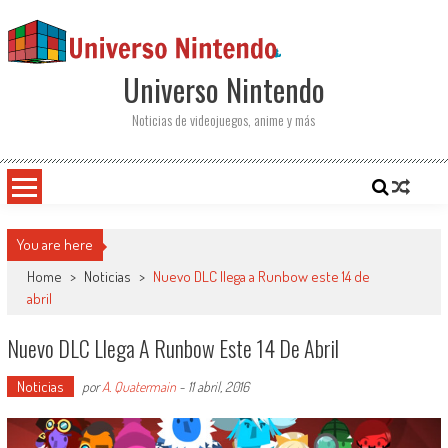
Saltar al contenido
Universo Nintendo
Noticias de videojuegos, anime y más
You are here
Home
>
Noticias
>
Nuevo DLC llega a Runbow este 14 de
abril
Nuevo DLC Llega A Runbow Este 14 De Abril
Noticias
por
A. Quatermain
-
11 abril, 2016