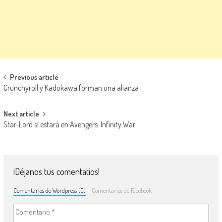
Navegación de entradas
Previous article
Crunchyroll y Kadokawa forman una alianza
Next article
Star-Lord sí estará en Avengers: Infinity War
¡Déjanos tus comentatios!
Comentarios de Wordpress (0)
Comentarios de Facebook