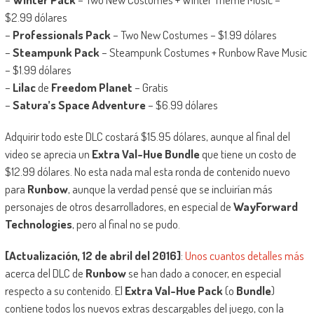
$2.99 dólares
–
Professionals Pack
– Two New Costumes – $1.99 dólares
–
Steampunk Pack
– Steampunk Costumes + Runbow Rave Music
– $1.99 dólares
–
Lilac
de
Freedom Planet
– Gratis
–
Satura’s Space Adventure
– $6.99 dólares
Adquirir todo este DLC costará $15.95 dólares, aunque al final del
video se aprecia un
Extra Val-Hue Bundle
que tiene un costo de
$12.99 dólares. No esta nada mal esta ronda de contenido nuevo
para
Runbow
, aunque la verdad pensé que se incluirían más
personajes de otros desarrolladores, en especial de
WayForward
Technologies
, pero al final no se pudo.
[Actualización, 12 de abril del 2016]
:
Unos cuantos detalles más
acerca del DLC de
Runbow
se han dado a conocer, en especial
respecto a su contenido. El
Extra Val-Hue Pack
(o
Bundle
)
contiene todos los nuevos extras descargables del juego, con la