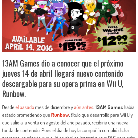
13AM Games dio a conocer que el próximo
jueves 14 de abril llegará nuevo contenido
descargable para su opera prima en Wii U,
Runbow.
Desde
el pasado
mes de diciembre y
aún antes
,
13AM Games
había
estado prometiendo que
Runbow
, título que desarrolló para Wii U y
que salió a la venta en agosto del año pasado, recibiría una nueva
tanda de contenido. Pues el día de hoy la compañía cumplió dicha
promesa, revelando que el 14 de abril se lanzará nuevo DLC para este