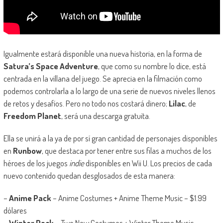
Igualmente estará disponible una nueva historia, en la forma de
Satura’s Space Adventure
, que como su nombre lo dice, está
centrada en la villana del juego. Se aprecia en la filmación como
podemos controlarla a lo largo de una serie de nuevos niveles llenos
de retos y desafíos. Pero no todo nos costará dinero;
Lilac
, de
Freedom Planet
, será una descarga gratuita.
Ella se unirá a la ya de por sí gran cantidad de personajes disponibles
en
Runbow
, que destaca por tener entre sus filas a muchos de los
héroes de los juegos
indie
disponibles en Wii U. Los precios de cada
nuevo contenido quedan desglosados de esta manera:
–
Anime Pack
– Anime Costumes + Anime Theme Music – $1.99
dólares
–
Winter Pack
– Two New Costumes + Winter Theme Music –