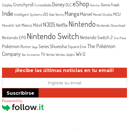
eShop
Disney
Crunchyroll
Game Freak
DLC
Cosplay
Curiosidades
Famitsu
Indie
Manga
Marvel
iOS
MCU
Intelligent Systems
Koei Tecmo
Marvel Studios
Nintendo
N3DS
Netflix
Móvil
México
Monolith Soft
Nintendo Download
Nintendo Switch
Nintendo Switch 2
Nintendo EPD
One Piece
The Pokémon
Shueisha
Pokémon
Series
Rumor
Square Enix
Sega
Company
Wii U
TV
Ventas Japón
Ventas
Toei Animation
¡Recibe las últimas noticias en tu email!
Suscribirse
Powered by