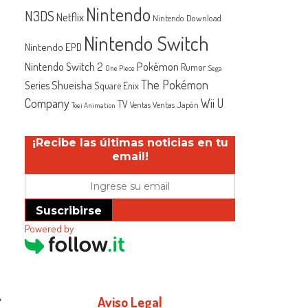
Nintendo
N3DS
Netflix
Nintendo Download
Nintendo Switch
Nintendo EPD
Nintendo Switch 2
Pokémon
Rumor
One Piece
Sega
The Pokémon
Shueisha
Series
Square Enix
Company
Wii U
TV
Ventas Japón
Ventas
Toei Animation
¡Recibe las últimas noticias en tu
email!
Suscribirse
Powered by
Aviso Legal