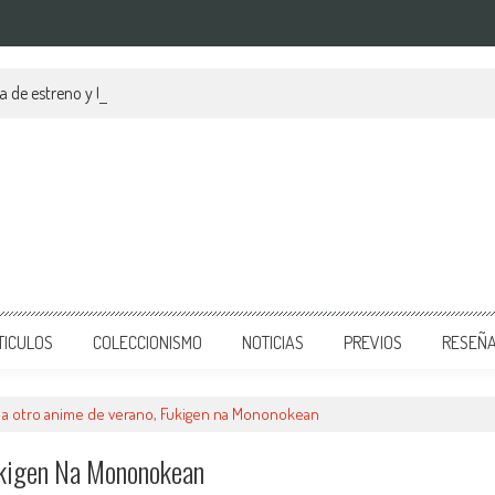
a de estreno y tráiler
TICULOS
COLECCIONISMO
NOTICIAS
PREVIOS
RESEÑ
o a otro anime de verano, Fukigen na Mononokean
ukigen Na Mononokean