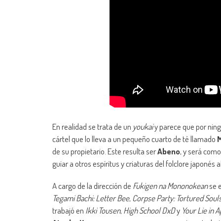
En realidad se trata de un
youkai
y parece que por ning
cártel que lo lleva a un pequeño cuarto de té llamado
de su propietario. Este resulta ser
Abeno
, y será como
guiar a otros espíritus y criaturas del folclore japonés 
A cargo de la dirección de
Fukigen na Mononokean
se e
Tegami Bachi: Letter Bee
,
Corpse Party: Tortured Soul
trabajó en
Ikki Tousen
,
High School DxD
y
Your Lie in A