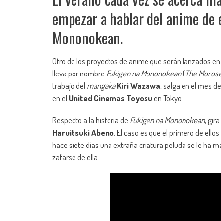
empezar a hablar del anime de
Mononokean.
Otro de los proyectos de anime que serán lanzados en
lleva por nombre
Fukigen na Mononokean
(
The Moros
trabajo del
mangaka
Kiri Wazawa
, salga en el mes d
en el
United Cinemas Toyosu
en Tokyo.
Respecto a la historia de
Fukigen na Mononokean
, gir
Haruitsuki Abeno
. El caso es que el primero de ell
hace siete días una extraña criatura peluda se le ha 
zafarse de ella.