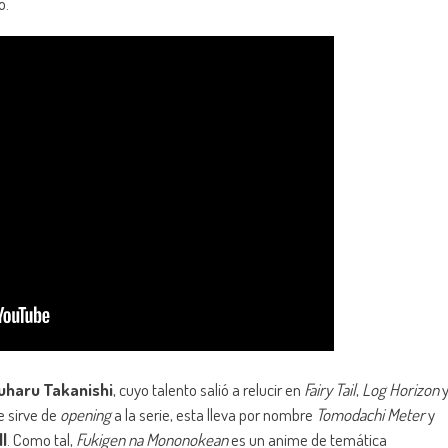
o.
uharu Takanishi
, cuyo talento salió a relucir en
Fairy Tail
,
Log Horizon
e sirve de
opening
a la serie, esta lleva por nombre
Tomodachi Meter
y
l
. Como tal,
Fukigen na Mononokean
es un anime de temática