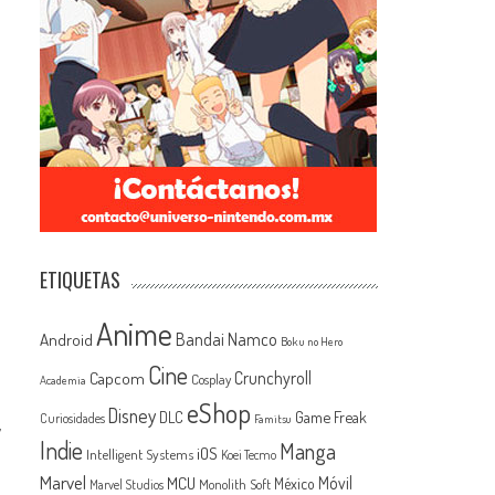
ETIQUETAS
Anime
Android
Bandai Namco
Boku no Hero
Cine
Capcom
Crunchyroll
Cosplay
Academia
eShop
Disney
Game Freak
DLC
Curiosidades
Famitsu
y
Indie
Manga
iOS
Intelligent Systems
Koei Tecmo
Marvel
MCU
Móvil
México
Monolith Soft
Marvel Studios