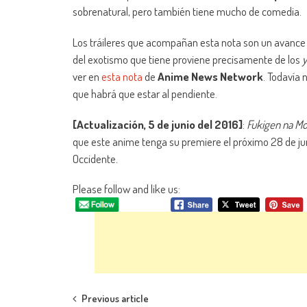
sobrenatural, pero también tiene mucho de comedia.
Los tráileres que acompañan esta nota son un avance d
del exotismo que tiene proviene precisamente de los
y
ver en
esta nota
de
Anime News Network
. Todavía 
que habrá que estar al pendiente.
[Actualización, 5 de junio del 2016]
:
Fukigen na M
que este anime tenga su premiere el próximo 28 de junio
Occidente.
Please follow and like us:
Navegación de entradas
Previous article