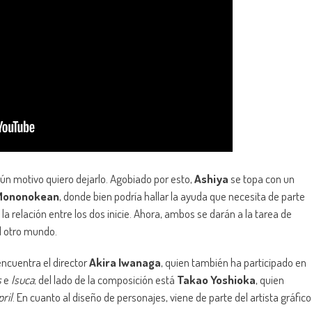
ún motivo quiero dejarlo. Agobiado por esto,
Ashiya
se topa con un
Mononokean
, donde bien podría hallar la ayuda que necesita de parte
 la relación entre los dos inicie. Ahora, ambos se darán a la tarea de
al otro mundo.
ncuentra el director
Akira Iwanaga
, quien también ha participado en
s
e
Isuca
; del lado de la composición está
Takao Yoshioka
, quien
pril
. En cuanto al diseño de personajes, viene de parte del artista gráfico