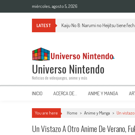
Saltar al contenido
miércoles, agosto 5, 2026
Kaiju No 8: Narumi no Heijitsu tiene fech
LATEST
Universo Nintendo
Noticias de videojuegos, anime y más
INICIO
ACERCA DE…
ANIME Y MANGA
AR
You are here
Home
>
Anime y Manga
>
Un vistaz
Un Vistazo A Otro Anime De Verano, F