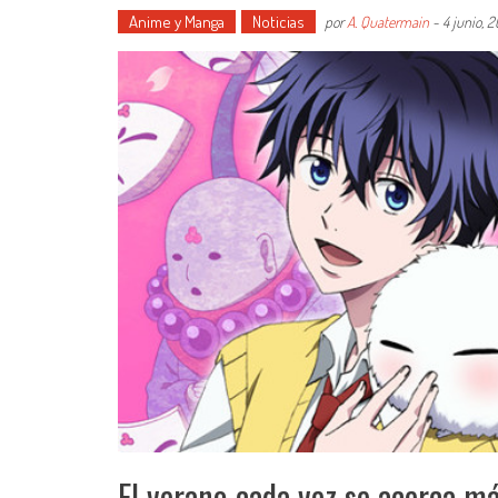
Anime y Manga
Noticias
por
A. Quatermain
-
4 junio, 2
El verano cada vez se acerca m