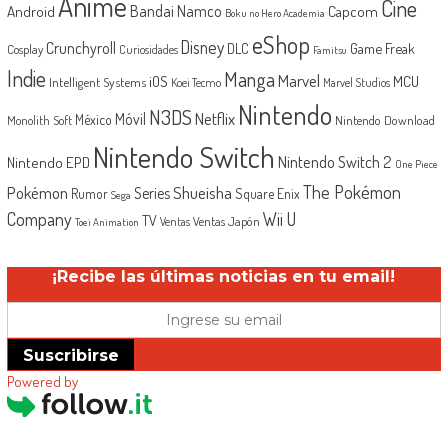
Anime
Cine
Android
Bandai Namco
Capcom
Boku no Hero Academia
eShop
Disney
Crunchyroll
Game Freak
DLC
Cosplay
Curiosidades
Famitsu
Indie
Manga
Marvel
iOS
MCU
Intelligent Systems
Koei Tecmo
Marvel Studios
Nintendo
N3DS
Netflix
Móvil
México
Monolith Soft
Nintendo Download
Nintendo Switch
Nintendo Switch 2
Nintendo EPD
One Piece
The Pokémon
Shueisha
Pokémon
Series
Rumor
Square Enix
Sega
Company
Wii U
TV
Ventas Japón
Ventas
Toei Animation
¡Recibe las últimas noticias en tu email!
Suscribirse
Powered by