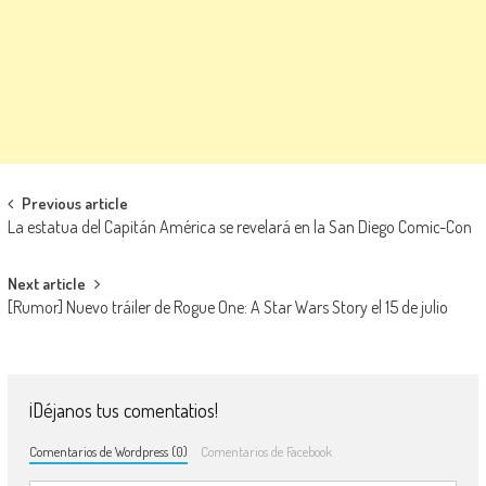
Navegación de entradas
Previous article
La estatua del Capitán América se revelará en la San Diego Comic-Con
Next article
[Rumor] Nuevo tráiler de Rogue One: A Star Wars Story el 15 de julio
¡Déjanos tus comentatios!
Comentarios de Wordpress (0)
Comentarios de Facebook