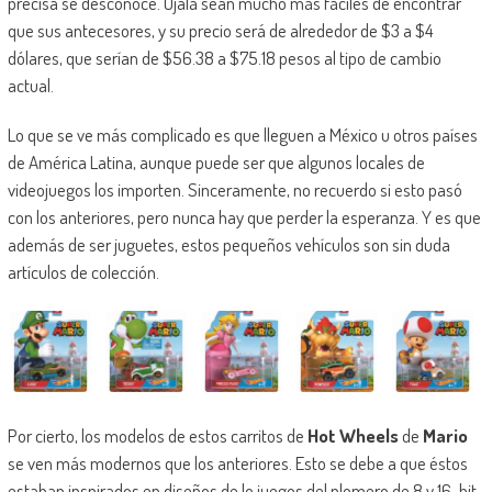
precisa se desconoce. Ojalá sean mucho más fáciles de encontrar
que sus antecesores, y su precio será de alrededor de $3 a $4
dólares, que serían de $56.38 a $75.18 pesos al tipo de cambio
actual.
Lo que se ve más complicado es que lleguen a México u otros países
de América Latina, aunque puede ser que algunos locales de
videojuegos los importen. Sinceramente, no recuerdo si esto pasó
con los anteriores, pero nunca hay que perder la esperanza. Y es que
además de ser juguetes, estos pequeños vehículos son sin duda
artículos de colección.
Por cierto, los modelos de estos carritos de
Hot Wheels
de
Mario
se ven más modernos que los anteriores. Esto se debe a que éstos
estaban inspirados en diseños de lo juegos del plomero de 8 y 16-bit.