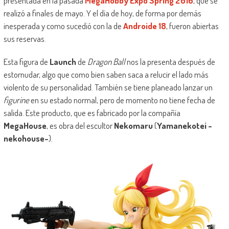
presentada en la pasada
MegaHobby Expo Spring 2016
, que se
realizó a finales de mayo. Y el día de hoy, de forma por demás
inesperada y como sucedió con la de
Androide 18
, fueron abiertas
sus reservas.
Esta figura de
Launch
de
Dragon Ball
nos la presenta después de
estornudar, algo que como bien saben saca a relucir el lado más
violento de su personalidad. También se tiene planeado lanzar un
figurine
en su estado normal, pero de momento no tiene fecha de
salida. Este producto, que es fabricado por la compañía
MegaHouse
, es obra del escultor
Nekomaru
(
Yamanekotei -
nekohouse-
).