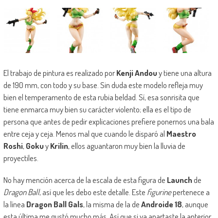
El trabajo de pintura es realizado por
Kenji Andou
y tiene una altura
de 190 mm, con todo y su base. Sin duda este modelo refleja muy
bien el temperamento de esta rubia beldad. Sí, esa sonrisita que
tiene enmarca muy bien su carácter violento; ella es el tipo de
persona que antes de pedir explicaciones prefiere ponernos una bala
entre ceja y ceja. Menos mal que cuando le disparó al
Maestro
Roshi
,
Goku
y
Krilin
, ellos aguantaron muy bien la lluvia de
proyectiles.
No hay mención acerca de la escala de esta figura de
Launch
de
Dragon Ball
, así que les debo este detalle. Este
figurine
pertenece a
la línea
Dragon Ball Gals
, la misma de la de
Androide 18
, aunque
esta última me gustó mucho más. Así que si ya apartaste la anterior,