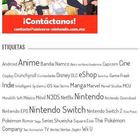
ETIQUETAS
Anime
Cine
Android
Bandai Namco
Capcom
Boku no Hero Academia
eShop
Disney
Crunchyroll
Game Freak
DLC
Cosplay
Curiosidades
Famitsu
Indie
Manga
Marvel
iOS
MCU
Intelligent Systems
Koei Tecmo
Marvel Studios
Nintendo
N3DS
Netflix
Móvil
México
Monolith Soft
Nintendo Download
Nintendo Switch
Nintendo Switch 2
Nintendo EPD
One Piece
The Pokémon
Shueisha
Pokémon
Series
Rumor
Square Enix
Sega
Company
Wii U
TV
Ventas Japón
Ventas
Toei Animation