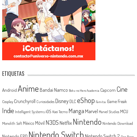
ETIQUETAS
Anime
Cine
Android
Bandai Namco
Capcom
Boku no Hero Academia
eShop
Disney
Crunchyroll
Game Freak
DLC
Cosplay
Curiosidades
Famitsu
Indie
Manga
Marvel
iOS
MCU
Intelligent Systems
Koei Tecmo
Marvel Studios
Nintendo
N3DS
Netflix
Móvil
México
Monolith Soft
Nintendo Download
Nintendo Switch
Nintendo Switch 2
Nintendo EPD
One Piece