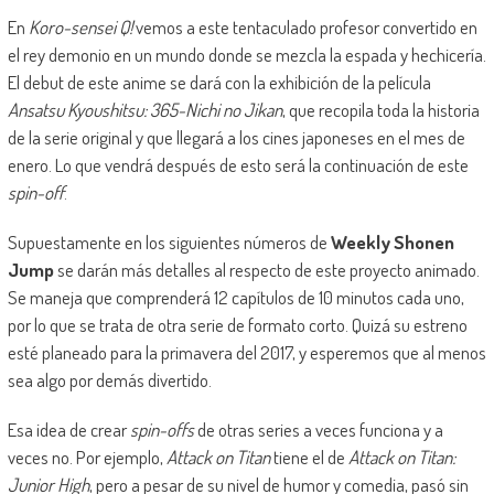
En
Koro-sensei Q!
vemos a este tentaculado profesor convertido en
el rey demonio en un mundo donde se mezcla la espada y hechicería.
El debut de este anime se dará con la exhibición de la película
Ansatsu Kyoushitsu: 365-Nichi no Jikan
, que recopila toda la historia
de la serie original y que llegará a los cines japoneses en el mes de
enero. Lo que vendrá después de esto será la continuación de este
spin-off
.
Supuestamente en los siguientes números de
Weekly Shonen
Jump
se darán más detalles al respecto de este proyecto animado.
Se maneja que comprenderá 12 capítulos de 10 minutos cada uno,
por lo que se trata de otra serie de formato corto. Quizá su estreno
esté planeado para la primavera del 2017, y esperemos que al menos
sea algo por demás divertido.
Esa idea de crear
spin-offs
de otras series a veces funciona y a
veces no. Por ejemplo,
Attack on Titan
tiene el de
Attack on Titan:
Junior High
, pero a pesar de su nivel de humor y comedia, pasó sin