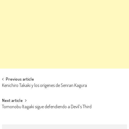
Navegación de entradas
Previous article
Kenichiro Takaki y los orígenes de Senran Kagura
Next article
Tomonobu Itagaki sigue defendiendo a Devil’s Third