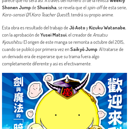
parece que no será así. A través del número 51 de la revista
Weekly
Shonen Jump
de
Shueisha
, se revela que el
spin-off
de esta serie,
Koro-sensei Q!
(
Koro Teacher Quest!
), tendrá su propio anime.
Esta obra es resultado del trabajo de
Jō Aoto
y
Kizuku Watanabe
,
con la aprobación de
Yusei Matsui
, el creador de
Ansatsu
Kyoushitsu
. El origen de este manga se remonta a octubre del 2015,
cuando se publicó por primera vez en
Saikyō Jump
. Al tratarse de
un derivado era de esperarse que su trama fuera algo
completamente diferente y así es efectivamente.