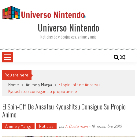
Saltar al contenido
Universo Nintendo
Noticias de videojuegos, anime y más
You are here
Home
>
Anime y Manga
>
El spin-off de Ansatsu
Kyoushitsu consigue su propio anime
El Spin-Off De Ansatsu Kyoushitsu Consigue Su Propio
Anime
Anime y Manga
Noticias
por
A. Quatermain
-
19 noviembre, 2016