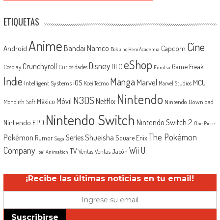
ETIQUETAS
Anime
Cine
Android
Bandai Namco
Capcom
Boku no Hero Academia
eShop
Disney
Crunchyroll
Game Freak
DLC
Cosplay
Curiosidades
Famitsu
Indie
Manga
Marvel
iOS
MCU
Intelligent Systems
Koei Tecmo
Marvel Studios
Nintendo
N3DS
Netflix
Móvil
México
Monolith Soft
Nintendo Download
Nintendo Switch
Nintendo Switch 2
Nintendo EPD
One Piece
The Pokémon
Shueisha
Pokémon
Series
Rumor
Square Enix
Sega
Company
Wii U
TV
Ventas Japón
Ventas
Toei Animation
¡Recibe las últimas noticias en tu email!
Suscribirse