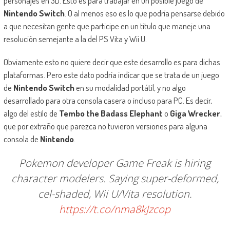
personajes en 3D. Esto es para trabajar en un posible juego de
Nintendo Switch
. O al menos eso es lo que podría pensarse debido
a que necesitan gente que participe en un título que maneje una
resolución semejante a la del PS Vita y Wii U.
Obviamente esto no quiere decir que este desarrollo es para dichas
plataformas. Pero este dato podría indicar que se trata de un juego
de
Nintendo Switch
en su modalidad portátil, y no algo
desarrollado para otra consola casera o incluso para PC. Es decir,
algo del estilo de
Tembo the Badass Elephant
o
Giga Wrecker
,
que por extraño que parezca no tuvieron versiones para alguna
consola de
Nintendo
.
Pokemon developer Game Freak is hiring
character modelers. Saying super-deformed,
cel-shaded, Wii U/Vita resolution.
https://t.co/nma8kJzcop