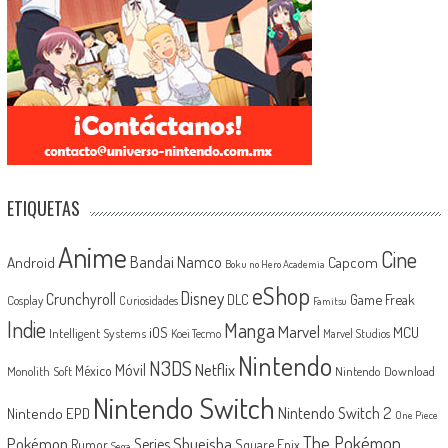
ETIQUETAS
Anime
Cine
Android
Bandai Namco
Capcom
Boku no Hero Academia
eShop
Disney
Crunchyroll
Game Freak
DLC
Cosplay
Curiosidades
Famitsu
Indie
Manga
Marvel
iOS
MCU
Intelligent Systems
Koei Tecmo
Marvel Studios
Nintendo
N3DS
Netflix
Móvil
México
Monolith Soft
Nintendo Download
Nintendo Switch
Nintendo Switch 2
Nintendo EPD
One Piece
The Pokémon
Shueisha
Pokémon
Series
Rumor
Square Enix
Sega