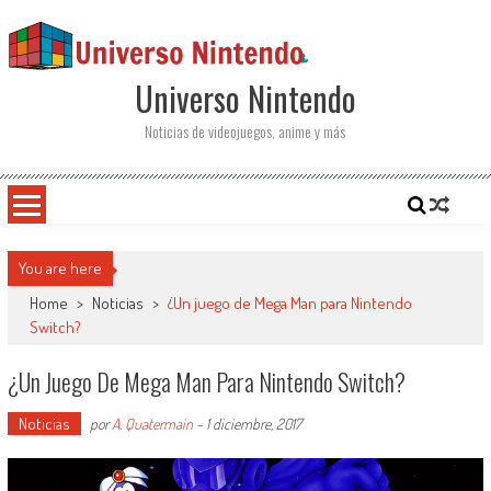
Saltar al contenido
Universo Nintendo
Noticias de videojuegos, anime y más
You are here
Home
>
Noticias
>
¿Un juego de Mega Man para Nintendo
Switch?
¿Un Juego De Mega Man Para Nintendo Switch?
Noticias
por
A. Quatermain
-
1 diciembre, 2017