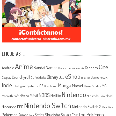
ETIQUETAS
Anime
Cine
Android
Bandai Namco
Capcom
Boku no Hero Academia
eShop
Disney
Crunchyroll
Game Freak
DLC
Cosplay
Curiosidades
Famitsu
Indie
Manga
Marvel
iOS
MCU
Intelligent Systems
Koei Tecmo
Marvel Studios
Nintendo
N3DS
Netflix
Móvil
México
Monolith Soft
Nintendo Download
Nintendo Switch
Nintendo Switch 2
Nintendo EPD
One Piece
The Pokémon
Shueisha
Pokémon
Series
Rumor
Square Enix
Sega