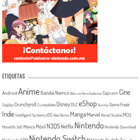
ETIQUETAS
Anime
Cine
Android
Bandai Namco
Capcom
Boku no Hero Academia
eShop
Disney
Crunchyroll
Game Freak
DLC
Cosplay
Curiosidades
Famitsu
Indie
Manga
Marvel
iOS
MCU
Intelligent Systems
Koei Tecmo
Marvel Studios
Nintendo
N3DS
Netflix
Móvil
México
Monolith Soft
Nintendo Download
Nintendo Switch
Nintendo Switch 2
Nintendo EPD