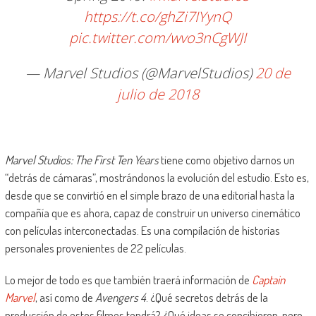
https://t.co/ghZi7IYynQ
pic.twitter.com/wvo3nCgWJI
— Marvel Studios (@MarvelStudios)
20 de
julio de 2018
Marvel Studios: The First Ten Years
tiene como objetivo darnos un
“detrás de cámaras”, mostrándonos la evolución del estudio. Esto es,
desde que se convirtió en el simple brazo de una editorial hasta la
compañía que es ahora, capaz de construir un universo cinemático
con películas interconectadas. Es una compilación de historias
personales provenientes de 22 películas.
Lo mejor de todo es que también traerá información de
Captain
Marvel
, así como de
Avengers 4
. ¿Qué secretos detrás de la
producción de estos filmes tendrá? ¿Qué ideas se concibieron, pero