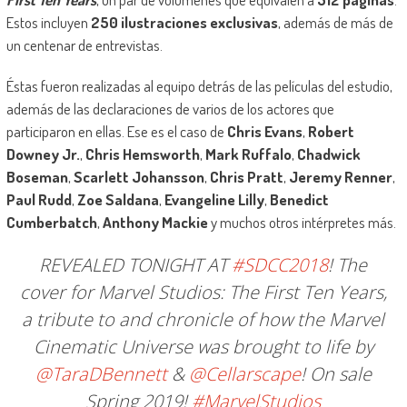
Estos incluyen
250 ilustraciones exclusivas
, además de más de
un centenar de entrevistas.
Éstas fueron realizadas al equipo detrás de las películas del estudio,
además de las declaraciones de varios de los actores que
participaron en ellas. Ese es el caso de
Chris Evans
,
Robert
Downey Jr.
,
Chris Hemsworth
,
Mark Ruffalo
,
Chadwick
Boseman
,
Scarlett Johansson
,
Chris Pratt
,
Jeremy Renner
,
Paul Rudd
,
Zoe Saldana
,
Evangeline Lilly
,
Benedict
Cumberbatch
,
Anthony Mackie
y muchos otros intérpretes más.
REVEALED TONIGHT AT
#SDCC2018
! The
cover for Marvel Studios: The First Ten Years,
a tribute to and chronicle of how the Marvel
Cinematic Universe was brought to life by
@TaraDBennett
&
@Cellarscape
! On sale
Spring 2019!
#MarvelStudios