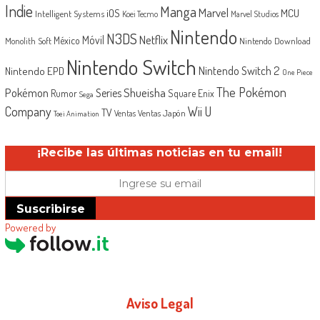
Indie
Manga
Marvel
iOS
MCU
Intelligent Systems
Koei Tecmo
Marvel Studios
Nintendo
N3DS
Netflix
Móvil
México
Monolith Soft
Nintendo Download
Nintendo Switch
Nintendo Switch 2
Nintendo EPD
One Piece
The Pokémon
Shueisha
Pokémon
Series
Rumor
Square Enix
Sega
Company
Wii U
TV
Ventas Japón
Ventas
Toei Animation
¡Recibe las últimas noticias en tu email!
Suscribirse
Powered by
Aviso Legal