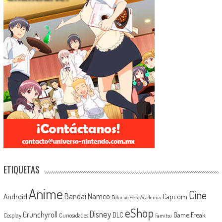
ETIQUETAS
Anime
Cine
Android
Bandai Namco
Capcom
Boku no Hero Academia
eShop
Disney
Crunchyroll
Game Freak
DLC
Cosplay
Curiosidades
Famitsu