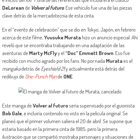
DeLorean
de
Volver al futuro
. Ese vehículo fue una de las piezas
clave detrás de la mercadotecnia de esta cinta.
En el “evento de celebración” que se dio en Tokyo, Japón, en febrero
acerca de este filme,
Yuusuke Murata
hizo un anuncio especial. Ahí
reveló que se encontraba trabajando en una adaptación de las
aventuras de
Marty McFly
y el
“Doc” Emmett Brown
. Eso fue
recibido con mucho agrado por los fans. No por nada
Murata
es el
mangaka
detrás de
Eyeshield 21
y actualmente está detrás del
redibujo de
One-Punch Man
de
ONE
.
Este manga de
Volver al futuro
sería supervisado por el guionista
Bob Gale
, e incluiría contenido no visto en la película original. Se
planeó que el primer volumen saliera el 20 de abril. Se supone que
estaría basado en la primera cinta de 1985, pero la primera
ilustración que se compartió mostraba personajes y situaciones de