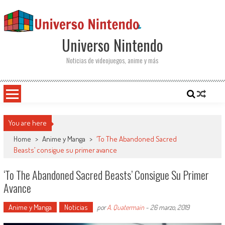
Saltar al contenido
Universo Nintendo
Noticias de videojuegos, anime y más
You are here
Home
>
Anime y Manga
>
‘To The Abandoned Sacred
Beasts’ consigue su primer avance
‘To The Abandoned Sacred Beasts’ Consigue Su Primer
Avance
Anime y Manga
Noticias
por
A. Quatermain
-
26 marzo, 2019