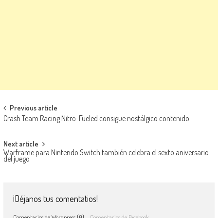
Navegación de entradas
Previous article
Crash Team Racing Nitro-Fueled consigue nostálgico contenido
Next article
Warframe para Nintendo Switch también celebra el sexto aniversario
del juego
¡Déjanos tus comentatios!
Comentarios de Wordpress (0)
Comentarios de Facebook