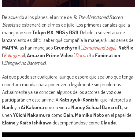
De acuerdo a los planes, el anime de
To The Abandoned Sacred
Beasts
se estrenará en el mes de julio. Los primeros canales que la
manejarán son
Tokyo MX
,
MBS
y
BS11
. Debido a su ventana de
lanzamiento es difícil saber qué compañía la manejará. Las series de
MAPPA
las han manejado
Crunchyroll
(
Zombieland Saga
),
Netflix
(
Kakegurui
),
Amazon Prime Video
(
Dororo
) o
Funimation
(
Shingeki no Bahamut
).
Así que puede ser cualquiera, aunque espero que sea uno que tenga
cobertura mundial para poder verla legalmente sin problemas.
Actualmente ya se conocen algunos de los actores de voz que
participarán en este anime. A
Katsuyuki Konishi
, que interpreta a
Hank
y a
Ai Kakuma
que da vida a
Nancy Schaal Bancroft
, se
unen
Yūichi Nakamura
como
Cain
,
Mamiko Noto
en el papel de
Elaine
y
Kaito Ishikawa
desempeñándose como
Claude
.