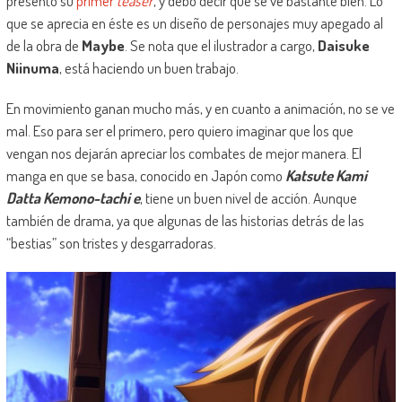
presentó su
primer
teaser
, y debo decir que se ve bastante bien. Lo
que se aprecia en éste es un diseño de personajes muy apegado al
de la obra de
Maybe
. Se nota que el ilustrador a cargo,
Daisuke
Niinuma
, está haciendo un buen trabajo.
En movimiento ganan mucho más, y en cuanto a animación, no se ve
mal. Eso para ser el primero, pero quiero imaginar que los que
vengan nos dejarán apreciar los combates de mejor manera. El
manga en que se basa, conocido en Japón como
Katsute Kami
Datta Kemono-tachi e
, tiene un buen nivel de acción. Aunque
también de drama, ya que algunas de las historias detrás de las
“bestias” son tristes y desgarradoras.