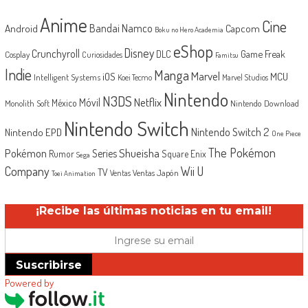
Anime
Cine
Android
Bandai Namco
Capcom
Boku no Hero Academia
eShop
Disney
Crunchyroll
Game Freak
DLC
Cosplay
Curiosidades
Famitsu
Indie
Manga
Marvel
iOS
MCU
Intelligent Systems
Koei Tecmo
Marvel Studios
Nintendo
N3DS
Netflix
Móvil
México
Monolith Soft
Nintendo Download
Nintendo Switch
Nintendo Switch 2
Nintendo EPD
One Piece
The Pokémon
Shueisha
Pokémon
Series
Rumor
Square Enix
Sega
Company
Wii U
TV
Ventas Japón
Ventas
Toei Animation
¡Recibe las últimas noticias en tu email!
Suscribirse
Powered by