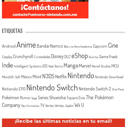
ETIQUETAS
Anime
Cine
Android
Bandai Namco
Capcom
Boku no Hero Academia
eShop
Disney
Crunchyroll
Game Freak
DLC
Cosplay
Curiosidades
Famitsu
Indie
Manga
Marvel
iOS
MCU
Intelligent Systems
Koei Tecmo
Marvel Studios
Nintendo
N3DS
Netflix
Móvil
México
Monolith Soft
Nintendo Download
Nintendo Switch
Nintendo Switch 2
Nintendo EPD
One Piece
The Pokémon
Shueisha
Pokémon
Series
Rumor
Square Enix
Sega
Company
Wii U
TV
Ventas Japón
Ventas
Toei Animation
¡Recibe las últimas noticias en tu email!