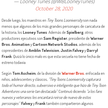
— Looney Tunes (@WBLooneyTunes)
October 28, 2020
Desde luego, los maestros en
Tiny Toons Looniversity
son nada
menos que algunos de los más grandes personajes de caricatura de
la historia, los
Looney Tunes
. Además de
Spielberg
, otros
productores ejecutivos son
Sam Register
, presidente de
Warner
Bros. Animation
y
Cartoon Network Studios
, además de los
copresidentes de
Amblin Television
,
Justin Falvey
y
Darryl
Frank
. Quizá lo único malo es que esta secuela no tiene fecha de
estreno todavía.
Según
Tom Ascheim
, de la división de
Warner Bros.
enfocada en
niños, adolescentes y clásicos,
“Tiny Toons Looniversity capturará
todo el humor directo, subversivo e inteligente que hizo de Tiny Toon
Adventures una serie tan destacada”
. Continuó diciendo
“a los fans
nuevos y veteranos les encantará reírse de nuevo de estos
personajes”
.
Falvey
y
Frank
también compartieron algunos