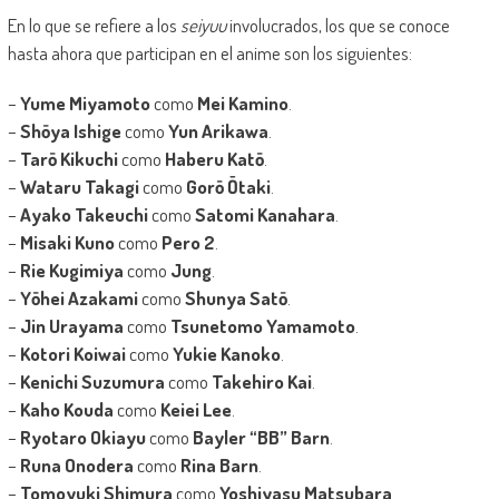
En lo que se refiere a los
seiyuu
involucrados, los que se conoce
hasta ahora que participan en el anime son los siguientes:
–
Yume Miyamoto
como
Mei Kamino
.
–
Shōya Ishige
como
Yun Arikawa
.
–
Tarō Kikuchi
como
Haberu Katō
.
–
Wataru Takagi
como
Gorō Ōtaki
.
–
Ayako Takeuchi
como
Satomi Kanahara
.
–
Misaki Kuno
como
Pero 2
.
–
Rie Kugimiya
como
Jung
.
–
Yōhei Azakami
como
Shunya Satō
.
–
Jin Urayama
como
Tsunetomo Yamamoto
.
–
Kotori Koiwai
como
Yukie Kanoko
.
–
Kenichi Suzumura
como
Takehiro Kai
.
–
Kaho Kouda
como
Keiei Lee
.
–
Ryotaro Okiayu
como
Bayler “BB” Barn
.
–
Runa Onodera
como
Rina Barn
.
–
Tomoyuki Shimura
como
Yoshiyasu Matsubara
.