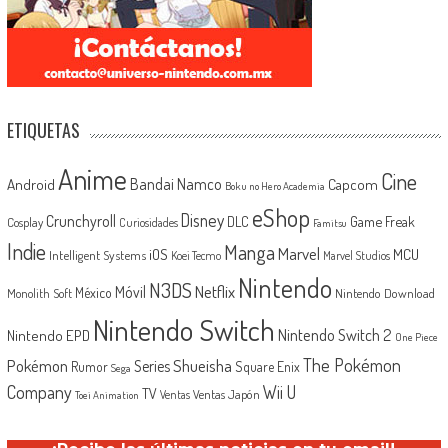
ETIQUETAS
Anime
Cine
Android
Bandai Namco
Capcom
Boku no Hero Academia
eShop
Disney
Crunchyroll
Game Freak
DLC
Cosplay
Curiosidades
Famitsu
Indie
Manga
Marvel
iOS
MCU
Intelligent Systems
Koei Tecmo
Marvel Studios
Nintendo
N3DS
Netflix
Móvil
México
Monolith Soft
Nintendo Download
Nintendo Switch
Nintendo Switch 2
Nintendo EPD
One Piece
The Pokémon
Shueisha
Pokémon
Series
Rumor
Square Enix
Sega
Company
Wii U
TV
Ventas Japón
Ventas
Toei Animation