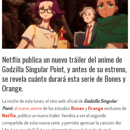
Netflix publica un nuevo tráiler del anime de
Godzilla Singular Point, y antes de su estreno,
se revela cuánto durará esta serie de Bones y
Orange.
La noche de este lunes, el sitio web oficial de
Godzilla Singular
Point
,
el nuevo anime
de los estudios
Bones
y
Orange
exclusivo de
Netflix
, publicó un nuevo tráiler. Vendría a ser el segundo
compartido de esta nueva serie, y permite apreciar la canción
Aoi
(
Azul
, en español). Ésta es interpretada por la banda de rock