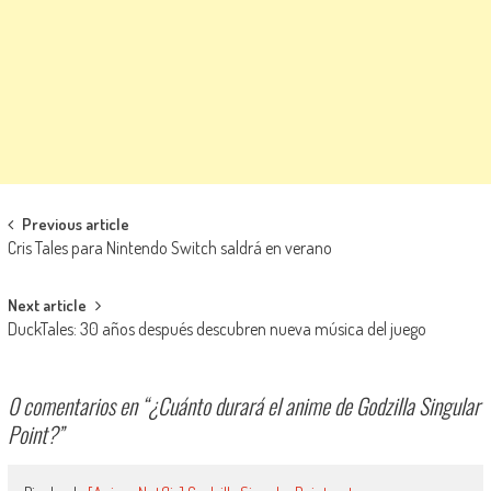
Navegación de entradas
Previous article
Cris Tales para Nintendo Switch saldrá en verano
Next article
DuckTales: 30 años después descubren nueva música del juego
0 comentarios en “
¿Cuánto durará el anime de Godzilla Singular
Point?
”