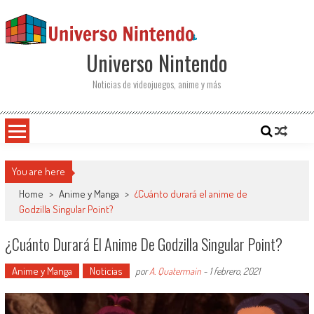
Saltar al contenido
Universo Nintendo
Noticias de videojuegos, anime y más
You are here
Home
>
Anime y Manga
>
¿Cuánto durará el anime de
Godzilla Singular Point?
¿Cuánto Durará El Anime De Godzilla Singular Point?
Anime y Manga
Noticias
por
A. Quatermain
-
1 febrero, 2021