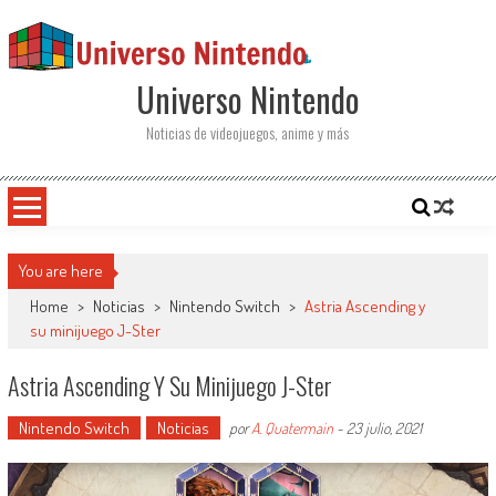
Saltar al contenido
Universo Nintendo
Noticias de videojuegos, anime y más
You are here
Home
>
Noticias
>
Nintendo Switch
>
Astria Ascending y
su minijuego J-Ster
Astria Ascending Y Su Minijuego J-Ster
Nintendo Switch
Noticias
por
A. Quatermain
-
23 julio, 2021