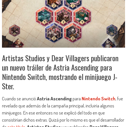
Artistas Studios y Dear Villagers publicaron
un nuevo tráiler de Astria Ascending para
Nintendo Switch, mostrando el minijuego J-
Ster.
Cuando se anunció
Astria Ascending
para
Nintendo Switch
, fue
revelado que además de la campaña principal, incluiría algunos
minijuegos. En ese entonces no se explicó del todo en que
consistirían dichos extras. Quizá por lo mismo es que el desarrollador
de
este título
,
Artistas Studios
y su publicador,
Dear Villagers
,