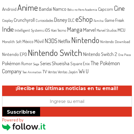
Anime
Cine
Android
Bandai Namco
Capcom
Boku no Hero Academia
eShop
Disney
Crunchyroll
Game Freak
DLC
Cosplay
Curiosidades
Famitsu
Indie
Manga
Marvel
iOS
MCU
Intelligent Systems
Koei Tecmo
Marvel Studios
Nintendo
N3DS
Netflix
Móvil
México
Monolith Soft
Nintendo Download
Nintendo Switch
Nintendo Switch 2
Nintendo EPD
One Piece
The Pokémon
Shueisha
Pokémon
Series
Rumor
Square Enix
Sega
Company
Wii U
TV
Ventas Japón
Ventas
Toei Animation
¡Recibe las últimas noticias en tu email!
Suscribirse
Powered by