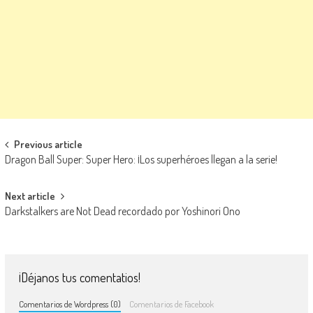
Navegación de entradas
Previous article
Dragon Ball Super: Super Hero: ¡Los superhéroes llegan a la serie!
Next article
Darkstalkers are Not Dead recordado por Yoshinori Ono
¡Déjanos tus comentatios!
Comentarios de Wordpress (0)
Comentarios de Facebook