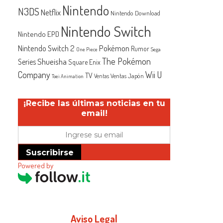
Nintendo
N3DS
Netflix
Nintendo Download
Nintendo Switch
Nintendo EPD
Nintendo Switch 2
Pokémon
Rumor
One Piece
Sega
The Pokémon
Shueisha
Series
Square Enix
Company
Wii U
TV
Ventas Japón
Ventas
Toei Animation
¡Recibe las últimas noticias en tu
email!
Suscribirse
Powered by
Aviso Legal