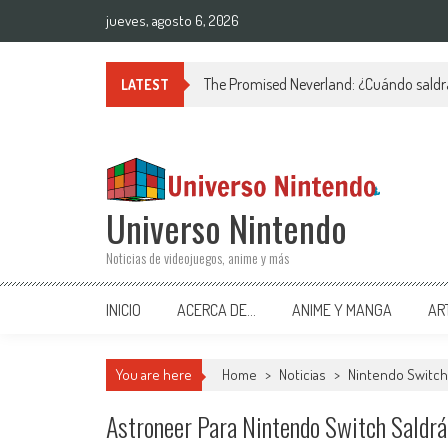
Saltar al contenido
jueves, agosto 6, 2026
The Promised Neverland: ¿Cuándo saldr
LATEST
Universo Nintendo
Noticias de videojuegos, anime y más
INICIO
ACERCA DE…
ANIME Y MANGA
AR
You are here
Home
>
Noticias
>
Nintendo Switch
Astroneer Para Nintendo Switch Saldr