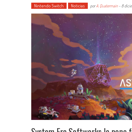
Nintendo Switch
Noticias
por
A. Quatermain
-
8 dici
System Era Softworks le pone f