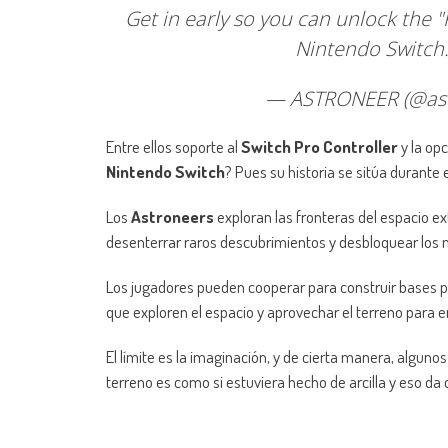
Get in early so you can unlock the 
Nintendo Switch
— ASTRONEER (@as
Entre ellos soporte al
Switch Pro Controller
y la opc
Nintendo Switch
? Pues su historia se sitúa durante e
Los
Astroneers
exploran las fronteras del espacio ex
desenterrar raros descubrimientos y desbloquear los mi
Los jugadores pueden cooperar para construir bases pe
que exploren el espacio y aprovechar el terreno para e
El límite es la imaginación, y de cierta manera, algun
terreno es como si estuviera hecho de arcilla y eso d