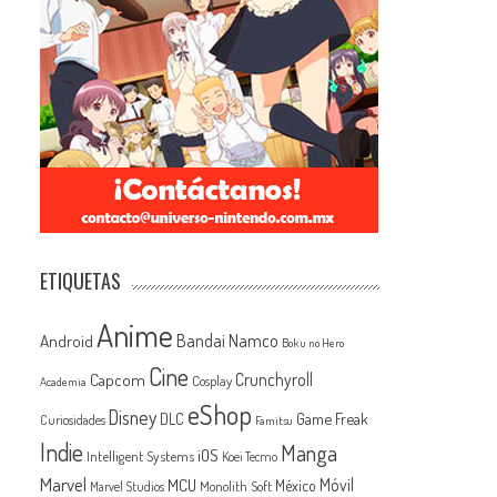
ETIQUETAS
Anime
Android
Bandai Namco
Boku no Hero
Cine
Capcom
Crunchyroll
Cosplay
Academia
eShop
Disney
Game Freak
DLC
Curiosidades
Famitsu
Indie
Manga
iOS
Intelligent Systems
Koei Tecmo
Marvel
MCU
Móvil
México
Monolith Soft
Marvel Studios