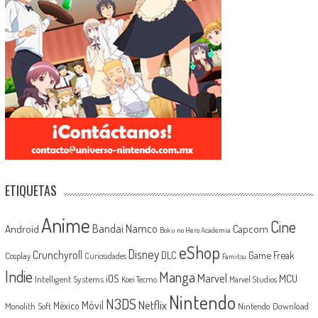
ETIQUETAS
Anime
Cine
Android
Bandai Namco
Capcom
Boku no Hero Academia
eShop
Disney
Crunchyroll
Game Freak
DLC
Cosplay
Curiosidades
Famitsu
Indie
Manga
Marvel
iOS
MCU
Intelligent Systems
Koei Tecmo
Marvel Studios
Nintendo
N3DS
Netflix
Móvil
México
Monolith Soft
Nintendo Download