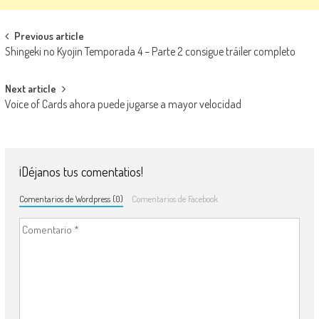
Navegación de entradas
Previous article
Shingeki no Kyojin Temporada 4 – Parte 2 consigue tráiler completo
Next article
Voice of Cards ahora puede jugarse a mayor velocidad
¡Déjanos tus comentatios!
Comentarios de Wordpress (0)
Comentarios de Facebook