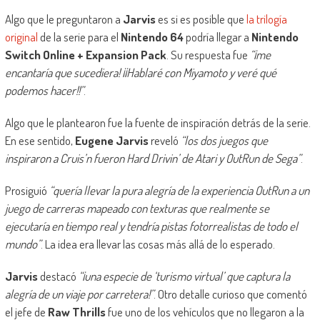
Algo que le preguntaron a
Jarvis
es si es posible que
la trilogía
original
de la serie para el
Nintendo 64
podría llegar a
Nintendo
Switch Online + Expansion Pack
. Su respuesta fue
“¡me
encantaría que sucediera! ¡¡Hablaré con Miyamoto y veré qué
podemos hacer!!”
.
Algo que le plantearon fue la fuente de inspiración detrás de la serie.
En ese sentido,
Eugene Jarvis
reveló
“los dos juegos que
inspiraron a Cruis’n fueron Hard Drivin’ de Atari y OutRun de Sega”
.
Prosiguió
“quería llevar la pura alegría de la experiencia OutRun a un
juego de carreras mapeado con texturas que realmente se
ejecutaría en tiempo real y tendría pistas fotorrealistas de todo el
mundo”
. La idea era llevar las cosas más allá de lo esperado.
Jarvis
destacó
“¡una especie de ‘turismo virtual’ que captura la
alegría de un viaje por carretera!”
. Otro detalle curioso que comentó
el jefe de
Raw Thrills
fue uno de los vehículos que no llegaron a la