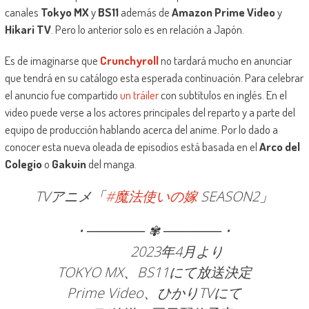
canales
Tokyo MX
y
BS11
además de
Amazon Prime Video
y
Hikari TV
. Pero lo anterior solo es en relación a Japón.
Es de imaginarse que
Crunchyroll
no tardará mucho en anunciar
que tendrá en su catálogo esta esperada continuación. Para celebrar
el anuncio fue compartido
un tráiler
con subtítulos en inglés. En el
video puede verse a los actores principales del reparto y a parte del
equipo de producción hablando acerca del anime. Por lo dado a
conocer esta nueva oleada de episodios está basada en el
Arco del
Colegio
o
Gakuin
del manga.
TVアニメ「
#魔法使いの嫁
SEASON2」
• ────── ✾ ────── •
2023年4月より
TOKYO MX、BS11にて放送決定
Prime Video、ひかりTVにて