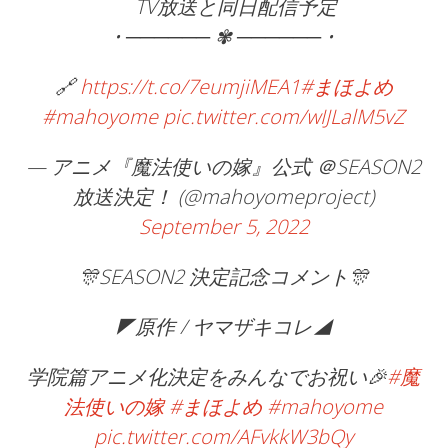
TV放送と同日配信予定
• ────── ✾ ────── •
🔗
https://t.co/7eumjiMEA1
#まほよめ
#mahoyome
pic.twitter.com/wIJLalM5vZ
— アニメ『魔法使いの嫁』公式 ＠SEASON2
放送決定！ (@mahoyomeproject)
September 5, 2022
🎊SEASON2 決定記念コメント🎊
◤原作 / ヤマザキコレ◢
学院篇アニメ化決定をみんなでお祝い🎉
#魔
法使いの嫁
#まほよめ
#mahoyome
pic.twitter.com/AFvkkW3bQy