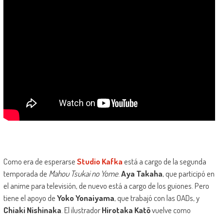
Como era de esperarse
Studio Kafka
está a cargo de la segunda
temporada de
Mahou Tsukai no Yome
.
Aya Takaha
, que participó en
el anime para televisión, de nuevo está a cargo de los guiones. Pero
tiene el apoyo de
Yoko Yonaiyama
, que trabajó con las OADs, y
Chiaki Nishinaka
. El ilustrador
Hirotaka Katō
vuelve como