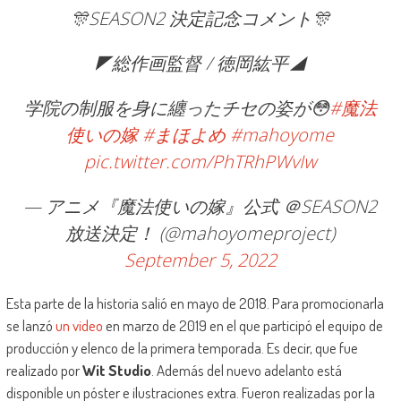
🎊SEASON2 決定記念コメント🎊
◤総作画監督 / 徳岡紘平◢
学院の制服を身に纏ったチセの姿が😳
#魔法
使いの嫁
#まほよめ
#mahoyome
pic.twitter.com/PhTRhPWvIw
— アニメ『魔法使いの嫁』公式 ＠SEASON2
放送決定！ (@mahoyomeproject)
September 5, 2022
Esta parte de la historia salió en mayo de 2018. Para promocionarla
se lanzó
un video
en marzo de 2019 en el que participó el equipo de
producción y elenco de la primera temporada. Es decir, que fue
realizado por
Wit Studio
. Además del nuevo adelanto está
disponible un póster e ilustraciones extra. Fueron realizadas por la