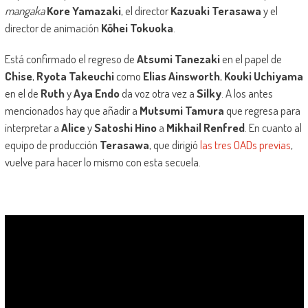
mangaka
Kore Yamazaki
, el director
Kazuaki Terasawa
y el
director de animación
Kōhei Tokuoka
.
Está confirmado el regreso de
Atsumi Tanezaki
en el papel de
Chise
,
Ryota Takeuchi
como
Elias Ainsworth
,
Kouki Uchiyama
en el de
Ruth
y
Aya Endo
da voz otra vez a
Silky
. A los antes
mencionados hay que añadir a
Mutsumi Tamura
que regresa para
interpretar a
Alice
y
Satoshi Hino
a
Mikhail Renfred
. En cuanto al
equipo de producción
Terasawa
, que dirigió
las tres OADs previas
,
vuelve para hacer lo mismo con esta secuela.