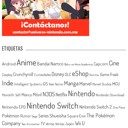
ETIQUETAS
Anime
Cine
Android
Bandai Namco
Capcom
Boku no Hero Academia
eShop
Disney
Crunchyroll
Game Freak
DLC
Cosplay
Curiosidades
Famitsu
Indie
Manga
Marvel
iOS
MCU
Intelligent Systems
Koei Tecmo
Marvel Studios
Nintendo
N3DS
Netflix
Móvil
México
Monolith Soft
Nintendo Download
Nintendo Switch
Nintendo Switch 2
Nintendo EPD
One Piece
The Pokémon
Shueisha
Pokémon
Series
Rumor
Square Enix
Sega
Company
Wii U
TV
Ventas Japón
Ventas
Toei Animation