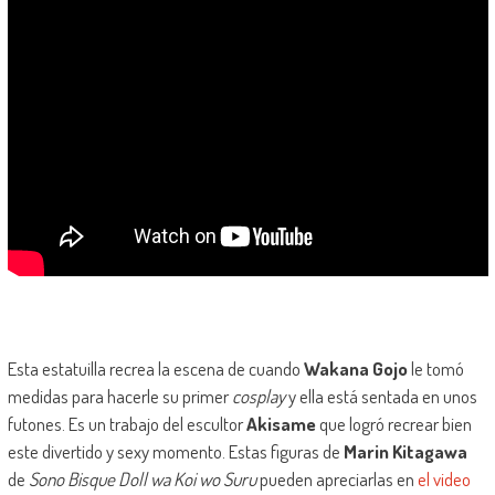
Esta estatuilla recrea la escena de cuando
Wakana Gojo
le tomó
medidas para hacerle su primer
cosplay
y ella está sentada en unos
futones. Es un trabajo del escultor
Akisame
que logró recrear bien
este divertido y sexy momento. Estas figuras de
Marin Kitagawa
de
Sono Bisque Doll wa Koi wo Suru
pueden apreciarlas en
el video