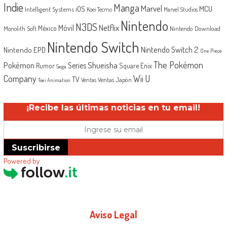
Indie
Manga
Marvel
iOS
MCU
Intelligent Systems
Koei Tecmo
Marvel Studios
Nintendo
N3DS
Netflix
Móvil
México
Monolith Soft
Nintendo Download
Nintendo Switch
Nintendo Switch 2
Nintendo EPD
One Piece
The Pokémon
Shueisha
Pokémon
Series
Rumor
Square Enix
Sega
Company
Wii U
TV
Ventas Japón
Ventas
Toei Animation
¡Recibe las últimas noticias en tu email!
Suscribirse
Powered by
Aviso Legal