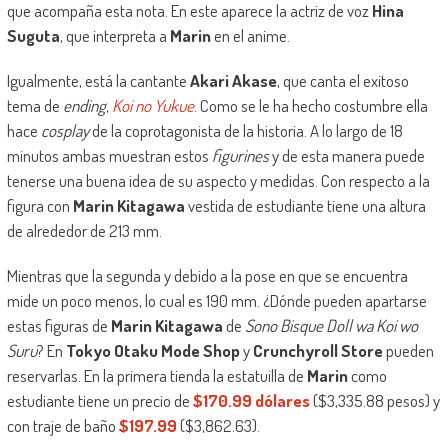
que acompaña esta nota. En este aparece la actriz de voz
Hina
Suguta
, que interpreta a
Marin
en el anime.
Igualmente, está la cantante
Akari Akase
, que canta el exitoso
tema de
ending
,
Koi no Yukue
. Como se le ha hecho costumbre ella
hace
cosplay
de la coprotagonista de la historia. A lo largo de 18
minutos ambas muestran estos
figurines
y de esta manera puede
tenerse una buena idea de su aspecto y medidas. Con respecto a la
figura con
Marin Kitagawa
vestida de estudiante tiene una altura
de alrededor de 213 mm.
Mientras que la segunda y debido a la pose en que se encuentra
mide un poco menos, lo cual es 190 mm. ¿Dónde pueden apartarse
estas figuras de
Marin Kitagawa
de
Sono Bisque Doll wa Koi wo
Suru
? En
Tokyo Otaku Mode Shop
y
Crunchyroll Store
pueden
reservarlas. En la primera tienda la estatuilla de
Marin
como
estudiante tiene un precio de
$170.99 dólares
($3,335.88 pesos) y
con traje de baño
$197.99
($3,862.63).