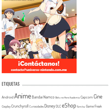
ETIQUETAS
Anime
Cine
Android
Bandai Namco
Capcom
Boku no Hero Academia
eShop
Disney
Crunchyroll
Game Freak
DLC
Cosplay
Curiosidades
Famitsu