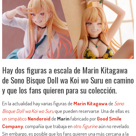
Hay dos figuras a escala de Marin Kitagawa
de Sono Bisque Doll wa Koi wo Suru en camino
y que los fans quieren para su colección.
En la actualidad hay varias figuras de
Marin Kitagawa
de
Sono
Bisque Doll wa Koi wo Suru
que pueden reservarse. Una de ellas es
un simpático
Nendoroid
de
Marin
fabricado por
Good Smile
Company
, compañía que trabaja en
otro
figurine
aún no revelado.
Sin embargo, es posible que los fans quieren una más cercana a la