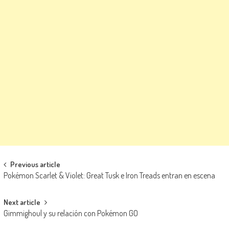
Navegación de entradas
Previous article
Pokémon Scarlet & Violet: Great Tusk e Iron Treads entran en escena
Next article
Gimmighoul y su relación con Pokémon GO