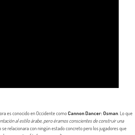
 ahora es conocido en Occidente como
Cannon Dancer: Osman
. Lo que
entación al estilo árabe, pero éramos conscientes de construir una
 no se relacionara con ningún estado concreto pero los jugadores que