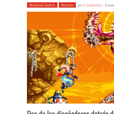
Nintendo Switch
Noticias
por
A. Quatermain
-
6 ener
Dos de los diseñadores detrás