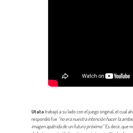
Utata
trabajó a su lado con el juego original, el cual
respondió fue
“no era nuestra intención hacer la ambi
imagen apátrida de un futuro próximo”
. Es decir, que