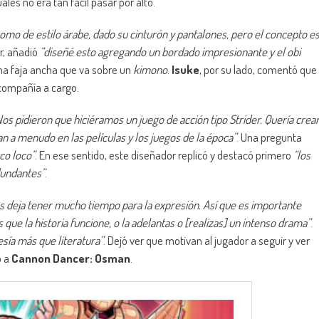
ales no era tan fácil pasar por alto.
 como de estilo árabe, dado su cinturón y pantalones, pero el concepto e
or, añadió
“diseñé esto agregando un bordado impresionante y el obi
na faja ancha que va sobre un
kimono
.
Isuke
, por su lado, comentó que
 compañía a cargo.
os pidieron que hiciéramos un juego de acción tipo Strider. Quería crea
n a menudo en las películas y los juegos de la época”
. Una pregunta
co loco”
. En ese sentido, este diseñador replicó y destacó primero
“los
dundantes”
.
s deja tener mucho tiempo para la expresión. Así que es importante
e la historia funcione, o la adelantas o [realizas] un intenso drama”
.
sía más que literatura”
. Dejó ver que motivan al jugador a seguir y ver
ó a
Cannon Dancer: Osman
.