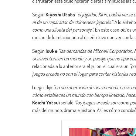
disfrutaron este título notaron ciertas similitudes las cu
Según
Kiyoshi Utata
“el jugador, Kirin, podría verse
el de un reparador de chimeneas japonés”
. A lo anteri
como una silueta del personaje”
. En este caso
obi
es u
mucho de lo relacionado al diseño tuvo que ver con la
Según
Isuke
“las demandas de Mitchell Corporation. N
una aventura en un mundo y un paisaje que no aparecía
relacionada a lo anterior era el guion, el cual era un
“po
juegos arcade no son el lugar para contar historias re
Luego, dijo
“en una operación de una moneda, no se no
cómo estableces un mundo con tiempo limitado, haces qu
Koichi Yotsui
señaló
“los juegos arcade son como poe
más del mundo, drama e historia. Así es cómo concibi