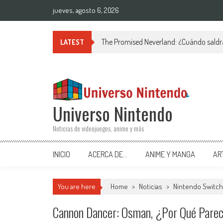
Saltar al contenido
jueves, agosto 6, 2026
The Promised Neverland: ¿Cuándo saldr
LATEST
Universo Nintendo
Noticias de videojuegos, anime y más
INICIO
ACERCA DE…
ANIME Y MANGA
AR
You are here
Home
>
Noticias
>
Nintendo Switch
Cannon Dancer: Osman, ¿por Qué Parece