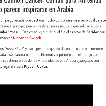
o parece inspirarse en Arabia.
s un juego arcade que destaca mucho por su línea de arte, la cual parece
sde el principio pero en realidad no es así. Es lo que salió a relucir en
Isuke” Yotsui
. Este creativo, el cual igual fue el director de
Strider
con
 camino de
Nintendo Switch
.
 es
“mi Strider 2”
y eso a pesar de que exista un título con ese nombre.
nada a su planteamiento. Le hicieron ver primero que el trabajo con
e le cuestionaron de dónde vino la idea de una Arabia
cyberpunk
con
olega, el artista
Kiyoshi Utata
.