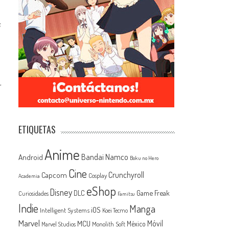
s
r
ETIQUETAS
Anime
Android
Bandai Namco
Boku no Hero
Cine
Capcom
Crunchyroll
Cosplay
Academia
eShop
Disney
Game Freak
DLC
Curiosidades
Famitsu
Indie
Manga
iOS
Intelligent Systems
Koei Tecmo
Marvel
MCU
Móvil
México
Monolith Soft
Marvel Studios