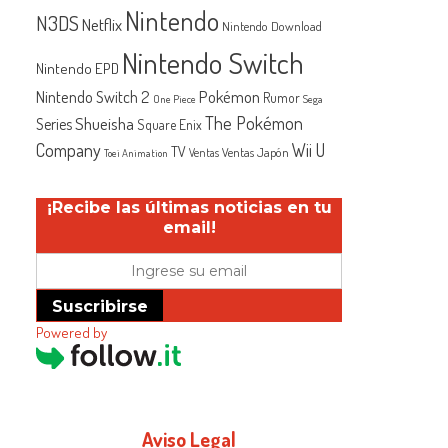
Nintendo
N3DS
Netflix
Nintendo Download
Nintendo Switch
Nintendo EPD
Nintendo Switch 2
Pokémon
Rumor
One Piece
Sega
The Pokémon
Shueisha
Series
Square Enix
Company
Wii U
TV
Ventas Japón
Ventas
Toei Animation
¡Recibe las últimas noticias en tu
email!
Suscribirse
Powered by
Aviso Legal