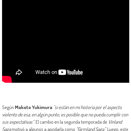
Según
Makoto Yukimura
“si están en mi historia por el aspecto
violento de esa, en algún punto, es posible que no pueda cumplir con
sus expectativas”
. El cambio en la segunda temporada de
Vinland
Saga
motivó a algunos a apodarla como
“Farmland Saga”
. Luego, este