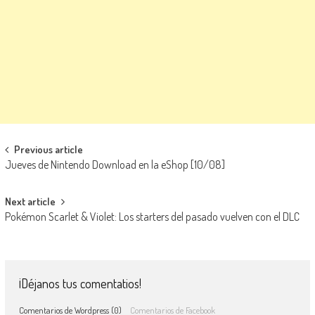
Navegación de entradas
Previous article
Jueves de Nintendo Download en la eShop [10/08]
Next article
Pokémon Scarlet & Violet: Los starters del pasado vuelven con el DLC
¡Déjanos tus comentatios!
Comentarios de Wordpress (0)
Comentarios de Facebook