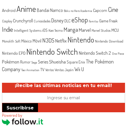
Anime
Cine
Android
Bandai Namco
Capcom
Boku no Hero Academia
eShop
Disney
Crunchyroll
Game Freak
DLC
Cosplay
Curiosidades
Famitsu
Indie
Manga
Marvel
iOS
MCU
Intelligent Systems
Koei Tecmo
Marvel Studios
Nintendo
N3DS
Netflix
Móvil
México
Monolith Soft
Nintendo Download
Nintendo Switch
Nintendo Switch 2
Nintendo EPD
One Piece
The Pokémon
Shueisha
Pokémon
Series
Rumor
Square Enix
Sega
Company
Wii U
TV
Ventas Japón
Ventas
Toei Animation
¡Recibe las últimas noticias en tu email!
Suscribirse
Powered by