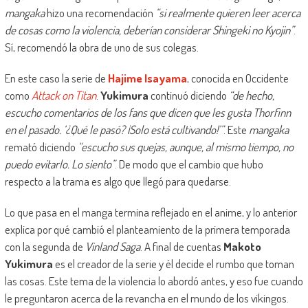
mangaka
hizo una recomendación
“si realmente quieren leer acerca
de cosas como la violencia, deberían considerar Shingeki no Kyojin”
.
Sí, recomendó la obra de uno de sus colegas.
En este caso la serie de
Hajime Isayama
, conocida en Occidente
como
Attack on Titan
.
Yukimura
continuó diciendo
“de hecho,
escucho comentarios de los fans que dicen que les gusta Thorfinn
en el pasado. ‘¿Qué le pasó? ¡Solo está cultivando!’”
. Este
mangaka
remató diciendo
“escucho sus quejas, aunque, al mismo tiempo, no
puedo evitarlo. Lo siento”
. De modo que el cambio que hubo
respecto a la trama es algo que llegó para quedarse.
Lo que pasa en el manga termina reflejado en el anime, y lo anterior
explica por qué cambió el planteamiento de la primera temporada
con la segunda de
Vinland Saga
. A final de cuentas
Makoto
Yukimura
es el creador de la serie y él decide el rumbo que toman
las cosas. Este tema de la violencia lo abordó antes, y eso fue cuando
le preguntaron acerca de la revancha en el mundo de los vikingos.