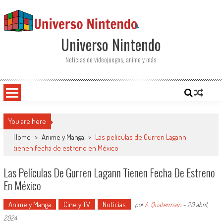
Saltar al contenido
Universo Nintendo
Noticias de videojuegos, anime y más
You are here
Home
>
Anime y Manga
>
Las películas de Gurren Lagann
tienen fecha de estreno en México
Las Películas De Gurren Lagann Tienen Fecha De Estreno
En México
Anime y Manga
Cine y TV
Noticias
por
A. Quatermain
-
20 abril,
2024