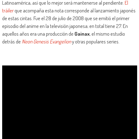
Latinoamérica, así que lo mejor será mantenerse al pendiente.
El
tráiler
que acompaña esta nota corresponde al lanzamiento japonés
de estas cintas. Fue el 28 de julio de 2008 que se emitió el primer
episodio del anime en la televisión japonesa; en total tiene 27. En
aquellos años era una producción de
Gainax
, el mismo estudio
detrás de
Neon Genesis Evangelion
y otras populares series.