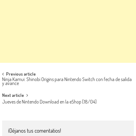
Navegación de entradas
Previous article
Ninja Kamui: Shinobi Origins para Nintendo Switch con fecha de salida
y avance
Next article
Jueves de Nintendo Download en la eShop [18/04]
¡Déjanos tus comentatios!