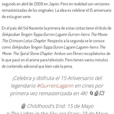
segundo en abril de 2009 en Japón. Pero en realidad son versiones
remasterizadas de los originales. La idea es celebrar el 15 aniversario
de esta gran serie.
En el país del Sol Naciente la primera de estas cintas tiene el título de
Gekijouban Tengen Toppa Gurren Lagann Gurren-hen
o
The Movie:
The Crimson Lotus Chapter
. Respecto a la segunda se le conoce
como
Gekijouban Tengen Toppa Guren Lagann Lagann-hen
o
The
Movie: The Spiral Stone Chapter
. Ambos son filmes recopilatorios de
lo que pasó en el anime para televisión. Pero tienen varios minutos
de contenido adicional que bien vale la pena.
¡Celebra y disfruta el 15 Aniversario del
legendario
#GurrenLagann
en cines por
primera vez remasterizada en 4K! 🌀🤖💥
🤖 Childhood's End: 15 de Mayo
✨The Lights in the Sky are Stars: 23 de Mayo