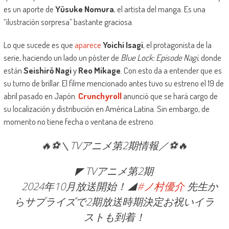
es un aporte de
Yūsuke Nomura
, el artista del manga. Es una
“ilustración sorpresa” bastante graciosa.
Lo que sucede es que
aparece
Yoichi Isagi
, el protagonista de la
serie, haciendo un lado un póster de
Blue Lock: Episode Nagi
, donde
están
Seishirō Nagi
y
Reo Mikage
. Con esto da a entender que es
su turno de brillar. El filme mencionado antes tuvo su estreno el 19 de
abril pasado en Japón.
Crunchyroll
anunció que se hará cargo de
su localización y distribución en América Latina. Sin embargo, de
momento no tiene fecha o ventana de estreno.
🔥⚽＼TVアニメ第2期情報／⚽🔥
◤ TVアニメ第2期
2024年10月放送開始！◢
#ノ村優介
先生か
らサプライズで2期放送時期決定お祝いイラ
ストも到着！