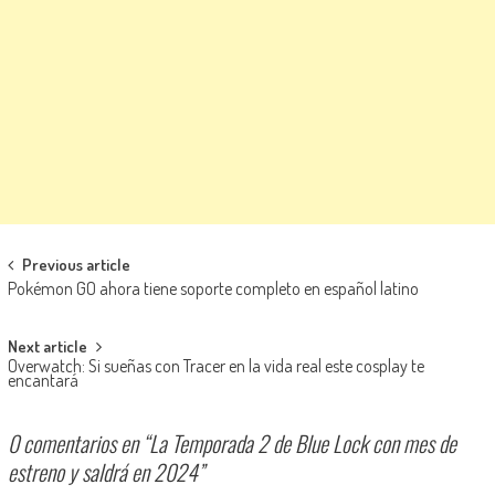
Navegación de entradas
Previous article
Pokémon GO ahora tiene soporte completo en español latino
Next article
Overwatch: Si sueñas con Tracer en la vida real este cosplay te
encantará
0 comentarios en “
La Temporada 2 de Blue Lock con mes de
estreno y saldrá en 2024
”