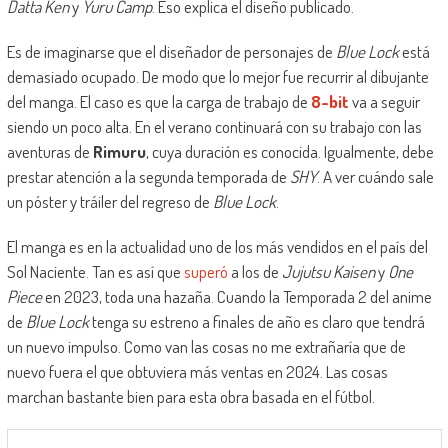
Datta Ken
y
Yuru Camp
. Eso explica el diseño publicado.
Es de imaginarse que el diseñador de personajes de
Blue Lock
está
demasiado ocupado. De modo que lo mejor fue recurrir al dibujante
del manga. El caso es que la carga de trabajo de
8-bit
va a seguir
siendo un poco alta. En el verano continuará con su trabajo con las
aventuras de
Rimuru
, cuya duración es conocida. Igualmente, debe
prestar atención a la segunda temporada de
SHY
. A ver cuándo sale
un póster y tráiler del regreso de
Blue Lock
.
El manga es en la actualidad uno de los más vendidos en el país del
Sol Naciente. Tan es así que
superó
a los de
Jujutsu Kaisen
y
One
Piece
en 2023, toda una hazaña. Cuando la Temporada 2 del anime
de
Blue Lock
tenga su estreno a finales de año es claro que tendrá
un nuevo impulso. Como van las cosas no me extrañaría que de
nuevo fuera el que obtuviera más ventas en 2024. Las cosas
marchan bastante bien para esta obra basada en el fútbol.