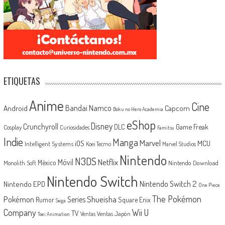
ETIQUETAS
Anime
Cine
Android
Bandai Namco
Capcom
Boku no Hero Academia
eShop
Disney
Crunchyroll
Game Freak
DLC
Cosplay
Curiosidades
Famitsu
Indie
Manga
Marvel
iOS
MCU
Intelligent Systems
Koei Tecmo
Marvel Studios
Nintendo
N3DS
Netflix
Móvil
México
Monolith Soft
Nintendo Download
Nintendo Switch
Nintendo Switch 2
Nintendo EPD
One Piece
The Pokémon
Shueisha
Pokémon
Series
Rumor
Square Enix
Sega
Company
Wii U
TV
Ventas Japón
Ventas
Toei Animation