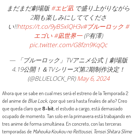
まだまだ劇場版
#エピ凪
で盛り上がりながら
2期も楽しみにしててくださ
い!!
https://t.co/9yB5xlQH3v
#ブルーロック
#
エゴい
#凪世界一
(P有澤)
pic.twitter.com/G8fzn9KqQc
— 「ブルーロック」TVアニメ公式｜劇場版
4.19公開！＆TVシリーズ第2期制作決定！
(@BLUELOCK_PR)
May 6, 2024
Ahora que se sabe en cual mes será el estreno de la Temporada 2
del anime de
Blue Lock
, ¿por qué será hasta finales de año? Creo
que queda claro que
8-bit
, el estudio a cargo, está demasiado
ocupado de momento. Tan solo en la primavera está trabajando en
tres anime de forma simultánea. En concreto, con las terceras
temporadas de
Mahouka Koukou no Rettousei
,
Tensei Shitara Slime