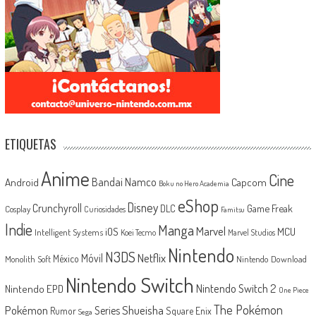
ETIQUETAS
Anime
Cine
Android
Bandai Namco
Capcom
Boku no Hero Academia
eShop
Disney
Crunchyroll
Game Freak
DLC
Cosplay
Curiosidades
Famitsu
Indie
Manga
Marvel
iOS
MCU
Intelligent Systems
Koei Tecmo
Marvel Studios
Nintendo
N3DS
Netflix
Móvil
México
Monolith Soft
Nintendo Download
Nintendo Switch
Nintendo Switch 2
Nintendo EPD
One Piece
The Pokémon
Shueisha
Pokémon
Series
Rumor
Square Enix
Sega