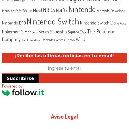
Nintendo
N3DS
Netflix
Móvil
México
Monolith Soft
Nintendo Download
Nintendo Switch
Nintendo Switch 2
Nintendo EPD
One Piece
The Pokémon
Shueisha
Pokémon
Series
Rumor
Square Enix
Sega
Company
Wii U
TV
Ventas Japón
Ventas
Toei Animation
¡Recibe las últimas noticias en tu email!
Suscribirse
Powered by
Aviso Legal