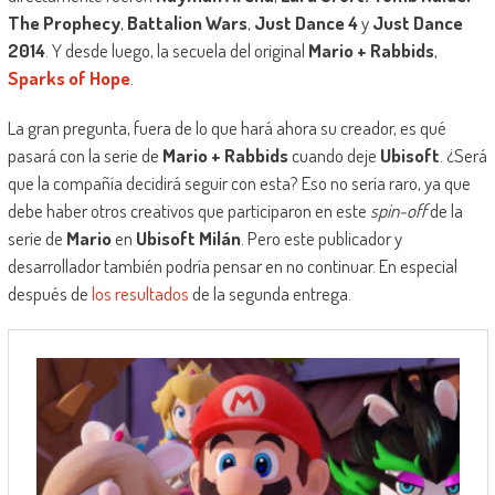
The Prophecy
,
Battalion Wars
,
Just Dance 4
y
Just Dance
2014
. Y desde luego, la secuela del original
Mario + Rabbids
,
Sparks of Hope
.
La gran pregunta, fuera de lo que hará ahora su creador, es qué
pasará con la serie de
Mario + Rabbids
cuando deje
Ubisoft
. ¿Será
que la compañía decidirá seguir con esta? Eso no sería raro, ya que
debe haber otros creativos que participaron en este
spin-off
de la
serie de
Mario
en
Ubisoft Milán
. Pero este publicador y
desarrollador también podría pensar en no continuar. En especial
después de
los resultados
de la segunda entrega.