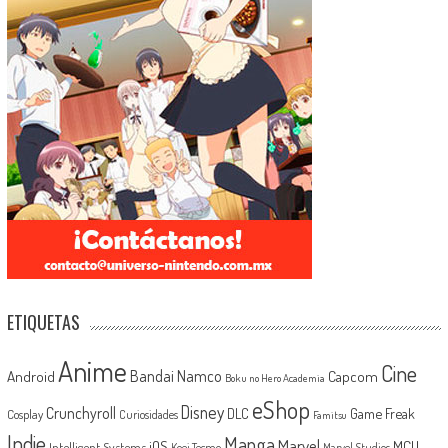
ETIQUETAS
Anime
Cine
Android
Bandai Namco
Capcom
Boku no Hero Academia
eShop
Disney
Crunchyroll
Game Freak
DLC
Cosplay
Curiosidades
Famitsu
Indie
Manga
Marvel
iOS
MCU
Intelligent Systems
Koei Tecmo
Marvel Studios