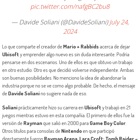
pic.twitter.com/nafgBC2bu8
— Davide Soliani (@DavideSoliani)
July 24,
2024
Lo que comparte el creador de
Mario + Rabbids
acerca de dejar
Ubisoft
y emprender algo nuevo es sin duda interesante. Podría
pensarse en dos escenarios. Uno de ellos es que obtuvo un trabajo
en otro estudio. Otro es que decidió volverse independiente. Ambas
son buenas posibilidades. No menciono la idea de abandonar la
industria porque no se ve como algo probable. De hecho, el mensaje
de
Davide Soliani
no sugiere nada de eso.
Soliani
prácticamente hizo su carrera en
Ubisoft
y trabajó en 21
juegos mientras estuvo en esta compañía. El primero de ellos fue la
versión de
Rayman
que salió en 2000 para
Game Boy Color
.
Otros títulos para consolas de
Nintendo
en que participó
directamente fueron
Rayman Arena
,
Lara Croft: Tomb Raider –