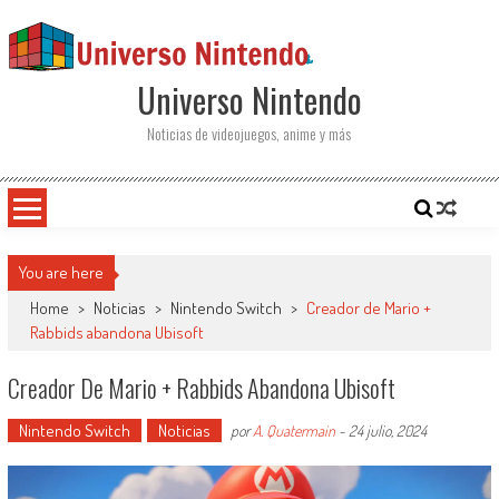
Saltar al contenido
Universo Nintendo
Noticias de videojuegos, anime y más
You are here
Home
>
Noticias
>
Nintendo Switch
>
Creador de Mario +
Rabbids abandona Ubisoft
Creador De Mario + Rabbids Abandona Ubisoft
Nintendo Switch
Noticias
por
A. Quatermain
-
24 julio, 2024