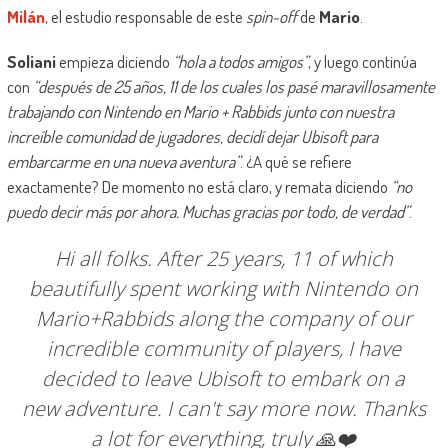
Milán
, el estudio responsable de este
spin-off
de
Mario
.
Soliani
empieza diciendo
“hola a todos amigos”
, y luego continúa
con
“después de 25 años, 11 de los cuales los pasé maravillosamente
trabajando con Nintendo en Mario + Rabbids junto con nuestra
increíble comunidad de jugadores, decidí dejar Ubisoft para
embarcarme en una nueva aventura”
. ¿A qué se refiere
exactamente? De momento no está claro, y remata diciendo
“no
puedo decir más por ahora. Muchas gracias por todo, de verdad”
.
Hi all folks. After 25 years, 11 of which
beautifully spent working with Nintendo on
Mario+Rabbids along the company of our
incredible community of players, I have
decided to leave Ubisoft to embark on a
new adventure. I can't say more now. Thanks
a lot for everything, truly 🙏❤️