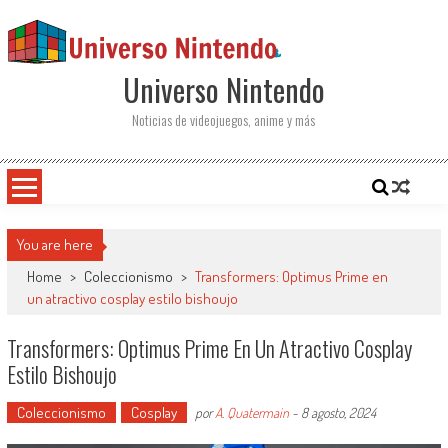
Saltar al contenido
Universo Nintendo
Noticias de videojuegos, anime y más
You are here
Home
>
Coleccionismo
>
Transformers: Optimus Prime en
un atractivo cosplay estilo bishoujo
Transformers: Optimus Prime En Un Atractivo Cosplay
Estilo Bishoujo
Coleccionismo
Cosplay
por
A. Quatermain
-
8 agosto, 2024