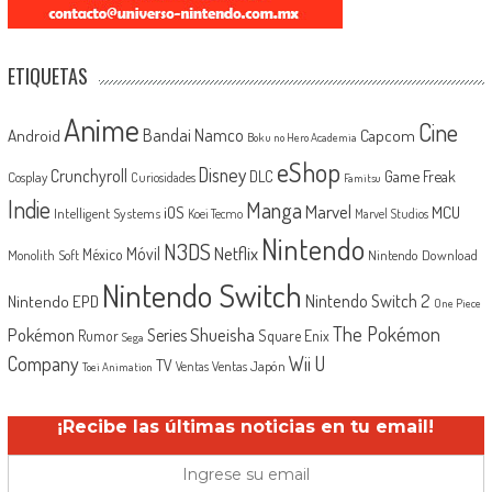
ETIQUETAS
Anime
Cine
Android
Bandai Namco
Capcom
Boku no Hero Academia
eShop
Disney
Crunchyroll
Game Freak
DLC
Cosplay
Curiosidades
Famitsu
Indie
Manga
Marvel
iOS
MCU
Intelligent Systems
Koei Tecmo
Marvel Studios
Nintendo
N3DS
Netflix
Móvil
México
Monolith Soft
Nintendo Download
Nintendo Switch
Nintendo Switch 2
Nintendo EPD
One Piece
The Pokémon
Shueisha
Pokémon
Series
Rumor
Square Enix
Sega
Company
Wii U
TV
Ventas Japón
Ventas
Toei Animation
¡Recibe las últimas noticias en tu email!