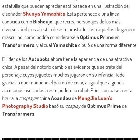
estatuilla que pueden apreciar está basada en una ilustración del
diseñador
Shunya Yamashita
. Esta pertenece a una línea
conocida como
Bishoujo
, que recrea personajes de los más
diversos ámbitos al estilo de este artista. Incluso aquellos de género
masculino, como podría considerarse a
Optimus Prime
en
Transformers
, y al cual
Yamashita
dibujó de una forma diferente.
El líder de los
Autobots
ahora tiene la apariencia de una atractiva
chica. A pesar del notorio cambio es evidente que se trata del
personaje cuyos juguetes muchos jugaron en su infancia. Todo
gracias a que mantiene el patrón de color, al igual que algunos
accesorios asociados a este poderoso robot. Pues con base a esta
figura la
cosplayer
china
Aoandou
de
MengJie Luan’s
Photography Studio
basó su
cosplay
de
Optimus Prime
de
Transformers
.