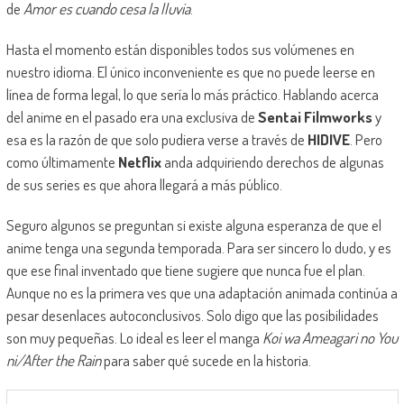
de
Amor es cuando cesa la lluvia
.
Hasta el momento están disponibles todos sus volúmenes en
nuestro idioma. El único inconveniente es que no puede leerse en
línea de forma legal, lo que sería lo más práctico. Hablando acerca
del anime en el pasado era una exclusiva de
Sentai Filmworks
y
esa es la razón de que solo pudiera verse a través de
HIDIVE
. Pero
como últimamente
Netflix
anda adquiriendo derechos de algunas
de sus series es que ahora llegará a más público.
Seguro algunos se preguntan si existe alguna esperanza de que el
anime tenga una segunda temporada. Para ser sincero lo dudo, y es
que ese final inventado que tiene sugiere que nunca fue el plan.
Aunque no es la primera ves que una adaptación animada continúa a
pesar desenlaces autoconclusivos. Solo digo que las posibilidades
son muy pequeñas. Lo ideal es leer el manga
Koi wa Ameagari no You
ni/After the Rain
para saber qué sucede en la historia.