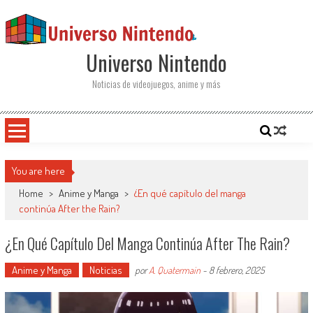
Saltar al contenido
Universo Nintendo
Noticias de videojuegos, anime y más
You are here
Home
>
Anime y Manga
>
¿En qué capítulo del manga
continúa After the Rain?
¿En Qué Capítulo Del Manga Continúa After The Rain?
Anime y Manga
Noticias
por
A. Quatermain
-
8 febrero, 2025