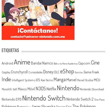
ETIQUETAS
Anime
Cine
Android
Bandai Namco
Capcom
Boku no Hero Academia
eShop
Disney
Crunchyroll
Game Freak
DLC
Cosplay
Curiosidades
Famitsu
Indie
Manga
Marvel
iOS
MCU
Intelligent Systems
Koei Tecmo
Marvel Studios
Nintendo
N3DS
Netflix
Móvil
México
Monolith Soft
Nintendo Download
Nintendo Switch
Nintendo Switch 2
Nintendo EPD
One Piece
The Pokémon
Shueisha
Pokémon
Series
Rumor
Square Enix
Sega