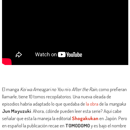
El manga
Koi wa Ameagari no You ni
o
After the Rain
, como prefieran
llamarle, tiene 10 tomos recopilatorios. Una nueva oleada de
episodios habría adaptado lo que quedaba de
la obra
de la
mangaka
Jun Mayuzuki
. Ahora, ¿dónde pueden leer esta serie? Aquí cabe
señalar que esta la maneja la editorial
Shogakukan
en Japón. Pero
en español la publicación recae en
TOMODOMO
y es bajo el nombre