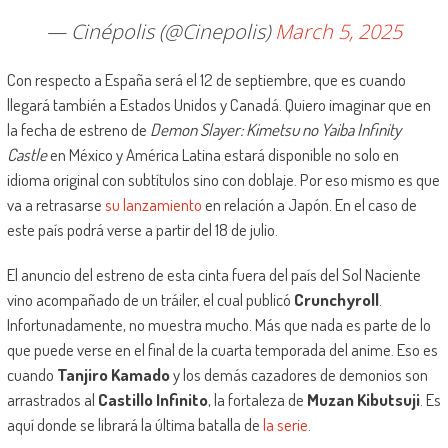
— Cinépolis (@Cinepolis)
March 5, 2025
Con respecto a España será el 12 de septiembre, que es cuando
llegará también a Estados Unidos y Canadá. Quiero imaginar que en
la fecha de estreno de
Demon Slayer: Kimetsu no Yaiba Infinity
Castle
en México y América Latina estará disponible no solo en
idioma original con subtítulos sino con doblaje. Por eso mismo es que
va a retrasarse
su lanzamiento
en relación a Japón. En el caso de
este país podrá verse a partir del 18 de julio.
El anuncio del estreno de esta cinta fuera del país del Sol Naciente
vino acompañado de un tráiler, el cual publicó
Crunchyroll
.
Infortunadamente, no muestra mucho. Más que nada es parte de lo
que puede verse en el final de la cuarta temporada del anime. Eso es
cuando
Tanjiro Kamado
y los demás cazadores de demonios son
arrastrados al
Castillo Infinito
, la fortaleza de
Muzan Kibutsuji
. Es
aquí donde se librará la última batalla de
la serie
.