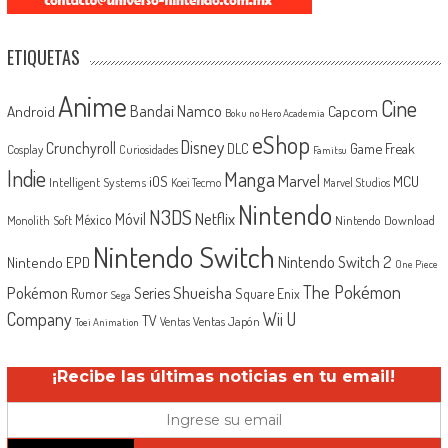
ETIQUETAS
Anime
Cine
Android
Bandai Namco
Capcom
Boku no Hero Academia
eShop
Disney
Crunchyroll
Game Freak
DLC
Cosplay
Curiosidades
Famitsu
Indie
Manga
Marvel
iOS
MCU
Intelligent Systems
Koei Tecmo
Marvel Studios
Nintendo
N3DS
Netflix
Móvil
México
Monolith Soft
Nintendo Download
Nintendo Switch
Nintendo Switch 2
Nintendo EPD
One Piece
The Pokémon
Shueisha
Pokémon
Series
Rumor
Square Enix
Sega
Company
Wii U
TV
Ventas Japón
Ventas
Toei Animation
¡Recibe las últimas noticias en tu email!