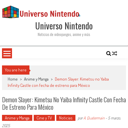
Saltar al contenido
Universo Nintendo
Noticias de videojuegos, anime y más
You are here
Home
>
Anime y Manga
>
Demon Slayer: Kimetsu no Yaiba
Infinity Castle con fecha de estreno para México
Demon Slayer: Kimetsu No Yaiba Infinity Castle Con Fecha
De Estreno Para México
Anime y Manga
Cine y TV
Noticias
por
A. Quatermain
-
5 marzo,
2025