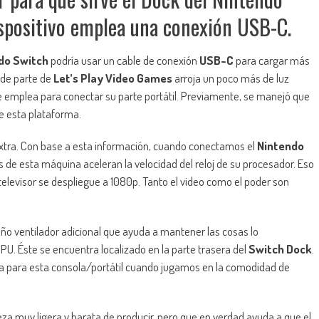
ispositivo emplea una conexión USB-C.
do Switch
podría usar un cable de conexión
USB-C
para cargar más
de parte de
Let’s Play Video Games
arroja un poco más de luz
e emplea para conectar su parte portátil. Previamente, se manejó que
e esta plataforma.
extra. Con base a esta información, cuando conectamos el
Nintendo
 de esta máquina aceleran la velocidad del reloj de su procesador. Eso
 televisor se despliegue a 1080p. Tanto el video como el poder son
ño ventilador adicional que ayuda a mantener las cosas lo
CPU. Éste se encuentra localizado en la parte trasera del
Switch Dock
.
a para esta consola/portátil cuando jugamos en la comodidad de
za muy ligera y barata de producir, pero que en verdad ayuda a que el