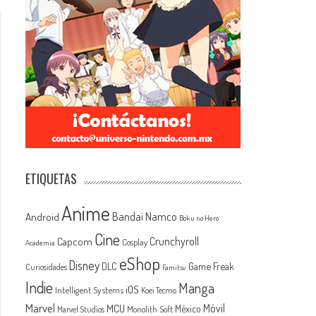
ETIQUETAS
Anime
Android
Bandai Namco
Boku no Hero
Cine
Capcom
Crunchyroll
Cosplay
Academia
eShop
Disney
Game Freak
DLC
Curiosidades
Famitsu
Indie
Manga
iOS
Intelligent Systems
Koei Tecmo
Marvel
MCU
Móvil
México
Monolith Soft
Marvel Studios