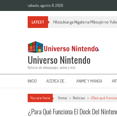
Saltar al contenido
sábado, agosto 8, 2026
Hitozukiai ga Nigate na Miboujin no Yu
LATEST
Universo Nintendo
Noticias de videojuegos, anime y más
INICIO
ACERCA DE…
ANIME Y MANGA
AR
You are here
Home
>
Noticias
>
¿Para qué funcio
¿Para Qué Funciona El Dock Del Ninte