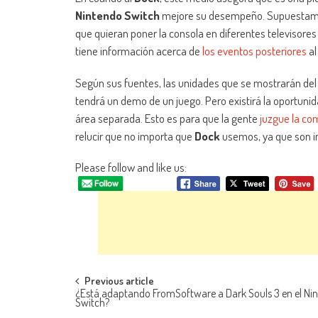
Nintendo Switch
mejore su desempeño. Supuesta
que quieran poner la consola en diferentes televisore
tiene información acerca de
los eventos posteriores
al
Según sus fuentes, las unidades que se mostrarán de
tendrá un demo de un juego. Pero existirá la oportuni
área separada. Esto es para que la gente
juzgue la c
relucir que no importa que
Dock
usemos, ya que son i
Please follow and like us:
Navegación de entradas
Previous article
¿Está adaptando FromSoftware a Dark Souls 3 en el Ni
Switch?