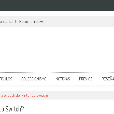
kionna-san to Noroi no Yubiwa, su mes de estreno y avances
TICULOS
COLECCIONISMO
NOTICIAS
PREVIOS
RESEÑ
na el Dock del Nintendo Switch?
ndo Switch?