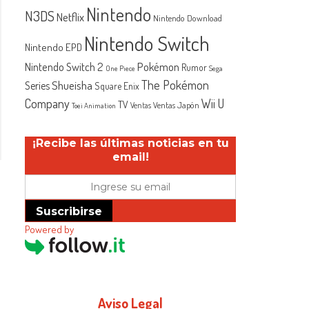
Nintendo
N3DS
Netflix
Nintendo Download
Nintendo Switch
Nintendo EPD
Nintendo Switch 2
Pokémon
Rumor
One Piece
Sega
The Pokémon
Shueisha
Series
Square Enix
Company
Wii U
TV
Ventas Japón
Ventas
Toei Animation
¡Recibe las últimas noticias en tu
email!
Suscribirse
Powered by
Aviso Legal