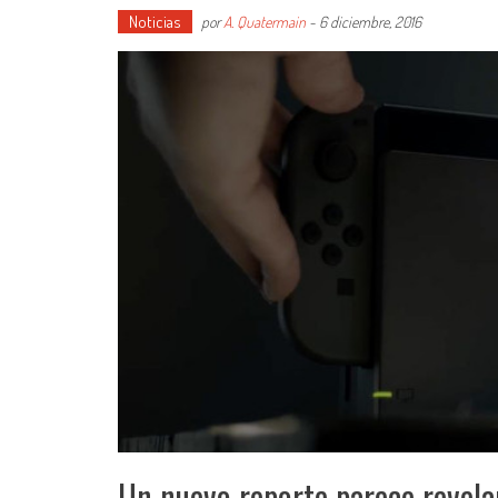
Noticias
por
A. Quatermain
-
6 diciembre, 2016
Un nuevo reporte parece revelar