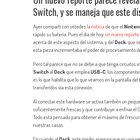
Switch, y se maneja que este d
Ayer compartí con ustedes
la noticia
de que el
Ninten
rápido su batería. Pues el día de hoy,
un nuevo reporte
acerca de este aspecto del sistema, y del
Dock
, que s
esta pieza incrementaba el poder de procesamiento d
Pero tal parece que no se debe a que tenga circuitos 
Switch
al
Dock
que emplea
USB-C
, los componentes
es lo que habilita que lo que veamos en la pantalla del
transferidos vía esta conexión.
Al conectar este hardware se activa también un peque
suficientemente frescas y que contribuye a enfriar el 
Todo está pensado para obtener el máximo de frescur
nuestras casas.
En cuando al
Dock
, este medio asegura que es una pie