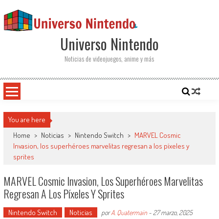
Saltar al contenido
Universo Nintendo
Noticias de videojuegos, anime y más
You are here
Home
>
Noticias
>
Nintendo Switch
>
MARVEL Cosmic
Invasion, los superhéroes marvelitas regresan a los píxeles y
sprites
MARVEL Cosmic Invasion, Los Superhéroes Marvelitas
Regresan A Los Píxeles Y Sprites
Nintendo Switch
Noticias
por
A. Quatermain
-
27 marzo, 2025