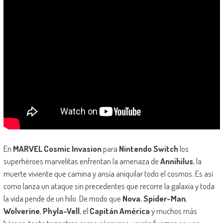
En
MARVEL Cosmic Invasion
para
Nintendo Switch
los
superhéroes marvelitas enfrentan la amenaza de
Annihilus
, la
muerte viviente que camina y ansía aniquilar todo el cosmos. Es así
como lanza un ataque sin precedentes que recorre la galaxia y toda
la vida pende de un hilo. De modo que
Nova
,
Spider-Man
,
Wolverine
,
Phyla-Vell
, el
Capitán América
y muchos más