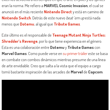
eran la norma. Me refiero a
MARVEL Cosmic Invasion
, el cual se
anunció en el más reciente
Nintendo Direct
y está en camino de
Nintendo Switch
. Detrás de este nuevo
beat ‘em up
está nada
menos que
Dotemu
, al igual que
Tribute Games
.
Este último es el responsable de
Teenage Mutant Ninja Turtles:
Shredder’s Revenge
, por lo que tiene experiencia en el género.
Esta es una colaboración entre
Dotemu
y
Tribute Games
con
Marvel Games
. Como puede verse en
su primer tráiler
este se basa
en combate con combos dinámicos mientras presume de una línea
de arte envidiable. Creo que salta a la vista que el equipo a cargo
tomó bastante inspiración de las arcades de
Marvel
de
Capcom
.