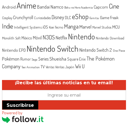
Anime
Cine
Android
Bandai Namco
Capcom
Boku no Hero Academia
eShop
Disney
Crunchyroll
Game Freak
DLC
Cosplay
Curiosidades
Famitsu
Indie
Manga
Marvel
iOS
MCU
Intelligent Systems
Koei Tecmo
Marvel Studios
Nintendo
N3DS
Netflix
Móvil
México
Monolith Soft
Nintendo Download
Nintendo Switch
Nintendo Switch 2
Nintendo EPD
One Piece
The Pokémon
Shueisha
Pokémon
Series
Rumor
Square Enix
Sega
Company
Wii U
TV
Ventas Japón
Ventas
Toei Animation
¡Recibe las últimas noticias en tu email!
Suscribirse
Powered by