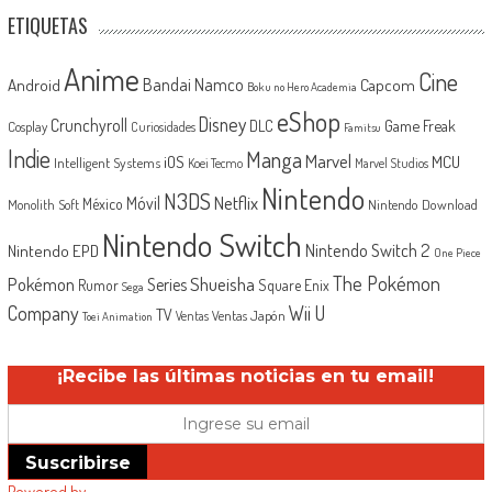
ETIQUETAS
Anime
Cine
Android
Bandai Namco
Capcom
Boku no Hero Academia
eShop
Disney
Crunchyroll
Game Freak
DLC
Cosplay
Curiosidades
Famitsu
Indie
Manga
Marvel
iOS
MCU
Intelligent Systems
Koei Tecmo
Marvel Studios
Nintendo
N3DS
Netflix
Móvil
México
Monolith Soft
Nintendo Download
Nintendo Switch
Nintendo Switch 2
Nintendo EPD
One Piece
The Pokémon
Shueisha
Pokémon
Series
Rumor
Square Enix
Sega
Company
Wii U
TV
Ventas Japón
Ventas
Toei Animation
¡Recibe las últimas noticias en tu email!
Suscribirse
Powered by