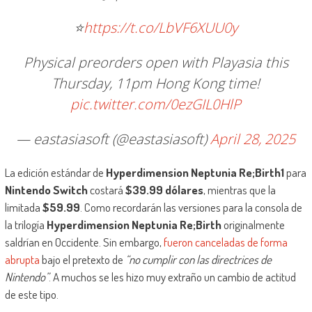
⭐️
https://t.co/LbVF6XUU0y
Physical preorders open with Playasia this
Thursday, 11pm Hong Kong time!
pic.twitter.com/0ezGIL0HlP
— eastasiasoft (@eastasiasoft)
April 28, 2025
La edición estándar de
Hyperdimension Neptunia Re;Birth1
para
Nintendo Switch
costará
$39.99 dólares
, mientras que la
limitada
$59.99
. Como recordarán las versiones para la consola de
la trilogía
Hyperdimension Neptunia Re;Birth
originalmente
saldrían en Occidente. Sin embargo,
fueron canceladas de forma
abrupta
bajo el pretexto de
“no cumplir con las directrices de
Nintendo”
. A muchos se les hizo muy extraño un cambio de actitud
de este tipo.