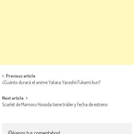
Navegación de entradas
Previous article
¿Cuánto durará el anime Yatara Yarashii Fukami kun?
Next article
Scarlet de Mamoru Hosoda tiene tráiler y fecha de estreno
¡Déjanos tus comentatios!