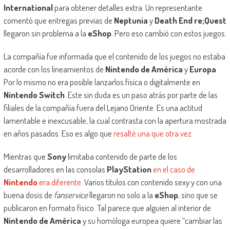
International
para obtener detalles extra. Un representante
comentó que entregas previas de
Neptunia
y
Death End re;Quest
llegaron sin problema a la
eShop
. Pero eso cambió con estos juegos.
La compañía fue informada que el contenido de los juegos no estaba
acorde con los lineamientos de
Nintendo de América
y
Europa
.
Por lo mismo no era posible lanzarlos física o digitalmente en
Nintendo Switch
. Este sin duda es un paso atrás por parte de las
filiales de la compañía fuera del Lejano Oriente. Es una actitud
lamentable e inexcusable, la cual contrasta con la apertura mostrada
en años pasados. Eso es algo que
resalté una que otra vez
.
Mientras que
Sony
limitaba contenido de parte de los
desarrolladores en las consolas
PlayStation
en el caso de
Nintendo
era diferente
. Varios títulos con contenido sexy y con una
buena dosis de
fanservice
llegaron no solo a la
eShop
, sino que se
publicaron en formato físico. Tal parece que alguien al interior de
Nintendo de América
y su homóloga europea quiere “cambiar las