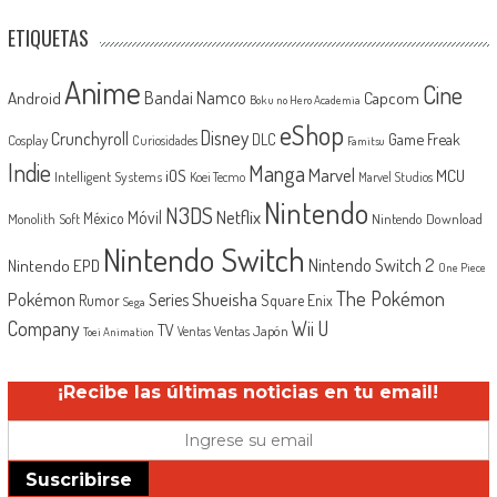
ETIQUETAS
Anime
Cine
Android
Bandai Namco
Capcom
Boku no Hero Academia
eShop
Disney
Crunchyroll
Game Freak
DLC
Cosplay
Curiosidades
Famitsu
Indie
Manga
Marvel
iOS
MCU
Intelligent Systems
Koei Tecmo
Marvel Studios
Nintendo
N3DS
Netflix
Móvil
México
Monolith Soft
Nintendo Download
Nintendo Switch
Nintendo Switch 2
Nintendo EPD
One Piece
The Pokémon
Shueisha
Pokémon
Series
Rumor
Square Enix
Sega
Company
Wii U
TV
Ventas Japón
Ventas
Toei Animation
¡Recibe las últimas noticias en tu email!
Suscribirse