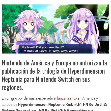
Nintendo de América y Europa no autorizan la
publicación de la trilogía de Hyperdimension
Neptunia para Nintendo Switch en sus
regiones.
En un giro por demás inesperado
el lanzamiento
en América y
Europa de
Hyperdimension Neptunia Re;Birth1
,
HN Re;Birth2:
Sisters Generation
y
HN Re;Birth3: V Generation
para