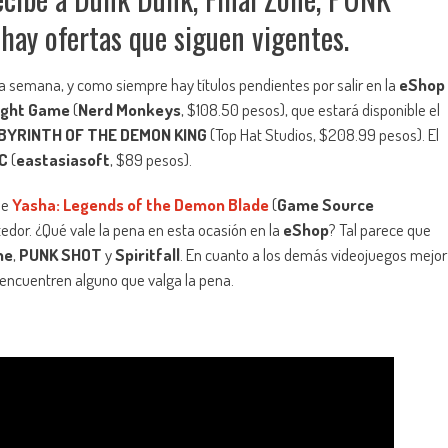
 hay ofertas que siguen vigentes.
a semana, y como siempre hay títulos pendientes por salir en la
eShop
light Game
(
Nerd Monkeys
, $108.50 pesos), que estará disponible el
BYRINTH OF THE DEMON KING
(Top Hat Studios, $208.99 pesos). El
C
(
eastasiasoft
, $89 pesos).
se
Yasha: Legends of the Demon Blade
(
Game Source
dor. ¿Qué vale la pena en esta ocasión en la
eShop
? Tal parece que
ne
,
PUNK SHOT
y
Spiritfall
. En cuanto a los demás videojuegos mejor
 encuentren alguno que valga la pena.