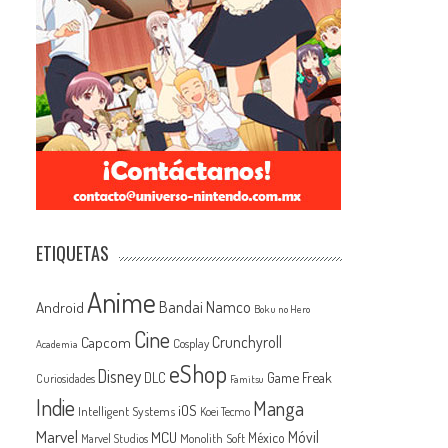
ETIQUETAS
Anime
Android
Bandai Namco
Boku no Hero
Cine
Capcom
Crunchyroll
Cosplay
Academia
eShop
Disney
Game Freak
DLC
Curiosidades
Famitsu
Indie
Manga
iOS
Intelligent Systems
Koei Tecmo
Marvel
MCU
Móvil
México
Monolith Soft
Marvel Studios