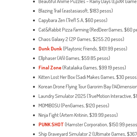
Beautiful Anime Puzzles – Rainy Days (EpiXR Game
Blazing Trail (eastasiasoft, $183 pesos)
Capybara Zen (Trefl S.A, $60 pesos)
Cat&Rabbit Pizza Farming (RedDeer.Games, $60 p
Chaos Galaxy 2 (2P Games, $255.20 pesos)
Dunk Dunk
(Playtonic Friends, $101.99 pesos)
Ellphaser (Afil Games, $59.85 pesos)
Final Zone
(Ratalaika Games, $99.19 pesos)
Kitten Lost Her Box (Sadi Makes Games, $30 pesos
Korean Drone Flying Tour Garorim Bay (14Dimensio
Laundry Simulator 2025 (TrueMotion Interactive, $
MOMIBOSU (PenGames, $120 pesos)
Ninja Fight (Artem Kritinin, $39.99 pesos)
PUNK SHOT
(Hamster Corporation, $150.99 pesos
Ship Graveyard Simulator 2 (Ultimate Games, $367