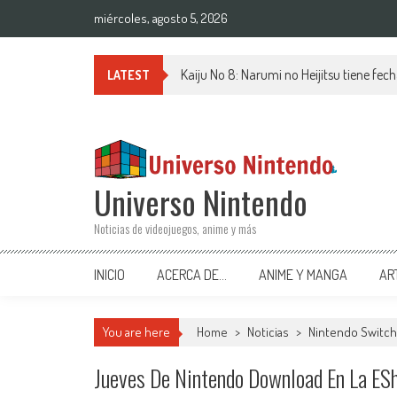
Saltar al contenido
miércoles, agosto 5, 2026
Kaiju No 8: Narumi no Heijitsu tiene fech
LATEST
Universo Nintendo
Noticias de videojuegos, anime y más
INICIO
ACERCA DE…
ANIME Y MANGA
AR
You are here
Home
>
Noticias
>
Nintendo Switch
Jueves De Nintendo Download En La 