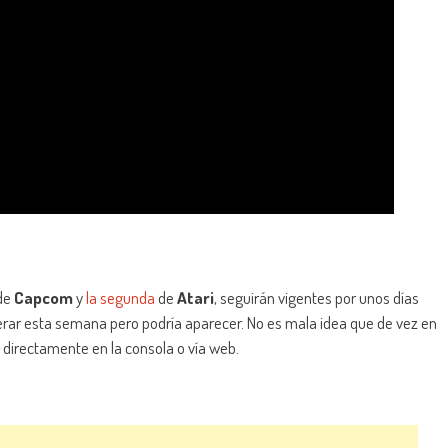
de
Capcom
y
la segunda
de
Atari
, seguirán vigentes por unos días
derar esta semana pero podría aparecer. No es mala idea que de vez en
a directamente en la consola o vía web.