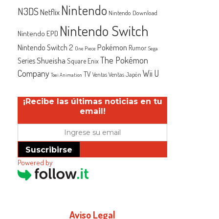
Nintendo
N3DS
Netflix
Nintendo Download
Nintendo Switch
Nintendo EPD
Nintendo Switch 2
Pokémon
Rumor
One Piece
Sega
The Pokémon
Shueisha
Series
Square Enix
Company
Wii U
TV
Ventas Japón
Ventas
Toei Animation
¡Recibe las últimas noticias en tu
email!
Suscribirse
Powered by
Aviso Legal