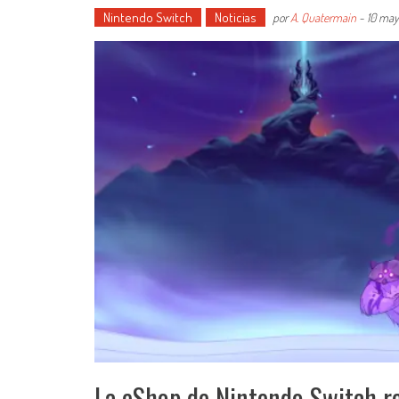
Nintendo Switch
Noticias
por
A. Quatermain
-
10 may
La eShop de Nintendo Switch r