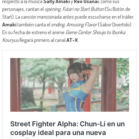
respecto a la música
Sally Amaki
y
Reo Osanai
, como sus
personajes, cantan el
opening
,
Futari no Start Button
(Su Botón de
Start). La canción mencionada antes puede escucharse en el tráiler.
Amaki
también canta el
ending
,
Amusing Flavor
(Sabor Divertido).
En su fecha de estreno el anime
Game Center Shoujo to Ibunka
Kouryuu
llegará primero al canal
AT-X
.