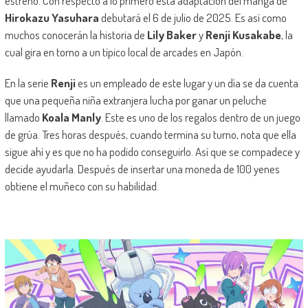
estreno. Con respecto a lo primero esta adaptación del manga de
Hirokazu Yasuhara
debutará el 6 de julio de 2025. Es así como
muchos conocerán la historia de
Lily Baker
y
Renji Kusakabe
, la
cual gira en torno a un típico local de arcades en Japón.
En la serie
Renji
es un empleado de este lugar y un día se da cuenta
que una pequeña niña extranjera lucha por ganar un peluche
llamado
Koala Manly
. Este es uno de los regalos dentro de un juego
de grúa. Tres horas después, cuando termina su turno, nota que ella
sigue ahí y es que no ha podido conseguirlo. Así que se compadece y
decide ayudarla. Después de insertar una moneda de 100 yenes
obtiene el muñeco con su habilidad.