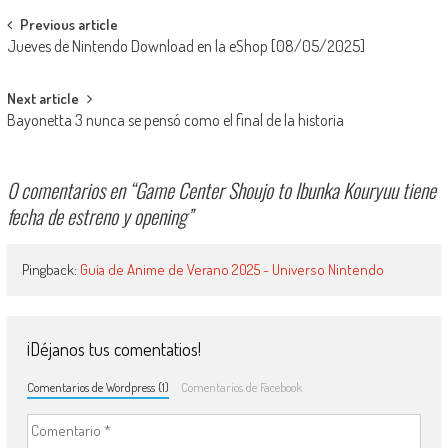
Navegación de entradas
Previous article
Jueves de Nintendo Download en la eShop [08/05/2025]
Next article
Bayonetta 3 nunca se pensó como el final de la historia
0 comentarios en “
Game Center Shoujo to Ibunka Kouryuu tiene
fecha de estreno y opening
”
Pingback:
Guía de Anime de Verano 2025 - Universo Nintendo
¡Déjanos tus comentatios!
Comentarios de Wordpress (1)
Comentarios de Facebook