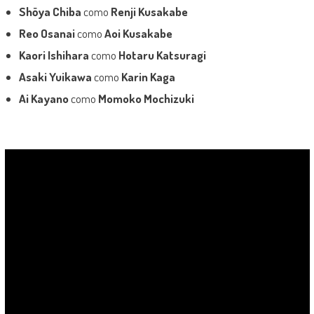
Shōya Chiba
como
Renji Kusakabe
Reo Osanai
como
Aoi Kusakabe
Kaori Ishihara
como
Hotaru Katsuragi
Asaki Yuikawa
como
Karin Kaga
Ai Kayano
como
Momoko Mochizuki