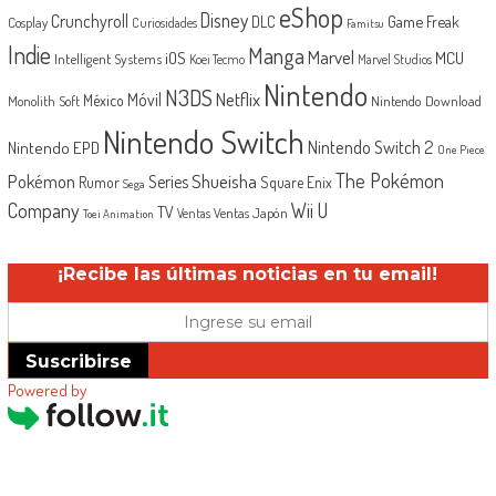
eShop
Disney
Crunchyroll
Game Freak
DLC
Cosplay
Curiosidades
Famitsu
Indie
Manga
Marvel
iOS
MCU
Intelligent Systems
Koei Tecmo
Marvel Studios
Nintendo
N3DS
Netflix
Móvil
México
Monolith Soft
Nintendo Download
Nintendo Switch
Nintendo Switch 2
Nintendo EPD
One Piece
The Pokémon
Shueisha
Pokémon
Series
Rumor
Square Enix
Sega
Company
Wii U
TV
Ventas Japón
Ventas
Toei Animation
¡Recibe las últimas noticias en tu email!
Suscribirse
Powered by