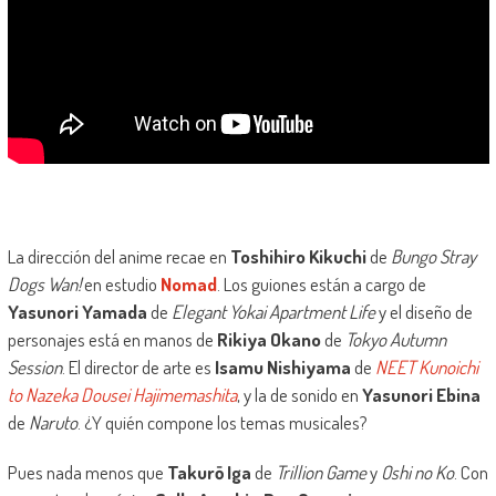
La dirección del anime recae en
Toshihiro Kikuchi
de
Bungo Stray
Dogs Wan!
en estudio
Nomad
. Los guiones están a cargo de
Yasunori Yamada
de
Elegant Yokai Apartment Life
y el diseño de
personajes está en manos de
Rikiya Okano
de
Tokyo Autumn
Session
. El director de arte es
Isamu Nishiyama
de
NEET Kunoichi
to Nazeka Dousei Hajimemashita
, y la de sonido en
Yasunori Ebina
de
Naruto
. ¿Y quién compone los temas musicales?
Pues nada menos que
Takurō Iga
de
Trillion Game
y
Oshi no Ko
. Con