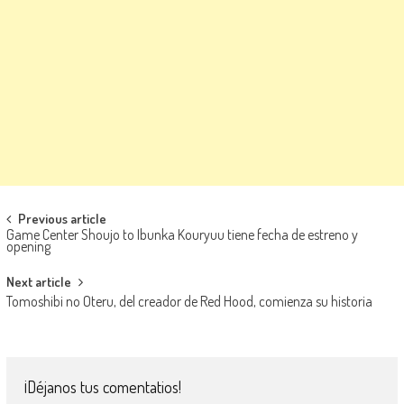
Navegación de entradas
Previous article
Game Center Shoujo to Ibunka Kouryuu tiene fecha de estreno y
opening
Next article
Tomoshibi no Oteru, del creador de Red Hood, comienza su historia
¡Déjanos tus comentatios!