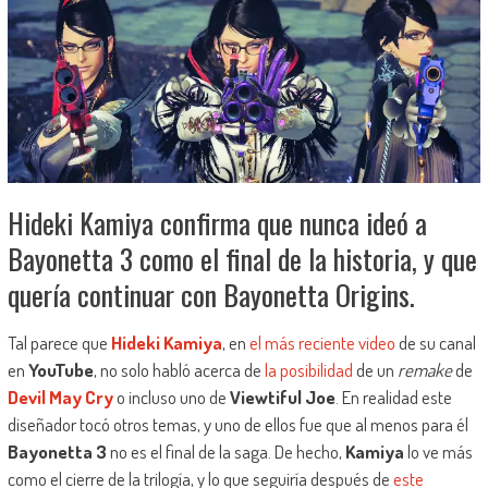
Hideki Kamiya confirma que nunca ideó a
Bayonetta 3 como el final de la historia, y que
quería continuar con Bayonetta Origins.
Tal parece que
Hideki Kamiya
, en
el más reciente video
de su canal
en
YouTube
, no solo habló acerca de
la posibilidad
de un
remake
de
Devil May Cry
o incluso uno de
Viewtiful Joe
. En realidad este
diseñador tocó otros temas, y uno de ellos fue que al menos para él
Bayonetta 3
no es el final de la saga. De hecho,
Kamiya
lo ve más
como el cierre de la trilogía, y lo que seguiría después de
este