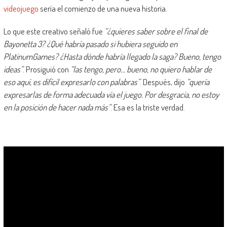
videojuego
sería el comienzo de una nueva historia.
Lo que este creativo señaló fue
“¿quieres saber sobre el final de
Bayonetta 3? ¿Qué habría pasado si hubiera seguido en
PlatinumGames? ¿Hasta dónde habría llegado la saga? Bueno, tengo
ideas”
. Prosiguió con
“las tengo, pero… bueno, no quiero hablar de
eso aquí, es difícil expresarlo con palabras”
. Después, dijo
“quería
expresarlas de forma adecuada vía el juego. Por desgracia, no estoy
en la posición de hacer nada más”
. Esa es la triste verdad.