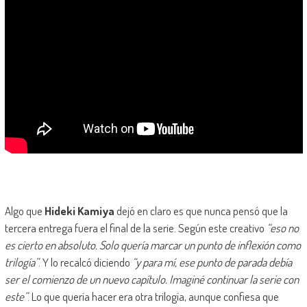
Algo que
Hideki Kamiya
dejó en claro es que nunca pensó que la
tercera entrega fuera el final de la serie. Según este creativo
“eso no
es cierto en absoluto. Solo quería marcar un punto de inflexión como
trilogía”
. Y lo recalcó diciendo
“y para mí, ese punto de parada debía
ser el comienzo de un nuevo capítulo. Imaginé continuar la serie con
este”
. Lo que quería hacer era otra trilogía, aunque confiesa que