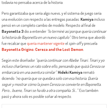
todavía no pensaba acerca de la historia.
Pero garantizaba que sería algo nuevo, y el sistema de juego sería
una evolución con respecto a las entregas pasadas.
Kamiya
incluso
pensó en un completo cambio de modelo. Respecto al final de
Bayonetta 3
dio a entender
“lo terminé así porque quería continuar
la historia de Bayonetta en un nuevo capítulo”
. Otro tema que abordó
fue recalcar que
quería mantener vigente
el
spin-off
y precuela
Bayonetta Origins: Cereza and the Lost Demon
.
Según este diseñador
“quería continuar con Abebe Tinari. Tinari y yo
incluso charlamos un rato sobre ello, pensando que quizá Cereza se
embarcaría en una aventura similar”
.
Hideki Kamiya
remató
diciendo
“no quería que se quedara solo con esa historia. Quería
seguir y mostrar cómo la joven Cereza se convierte en Bayonetta.
Pero… bueno, Tinari se ha ido a otra compañía. Sí…”
. Eso también
pasó y ahora solo es posible soñar al respecto.