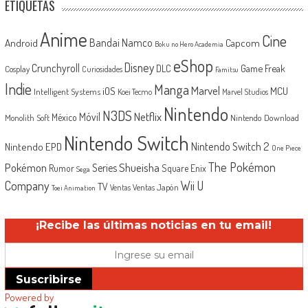
ETIQUETAS
Anime
Cine
Android
Bandai Namco
Capcom
Boku no Hero Academia
eShop
Disney
Crunchyroll
Game Freak
DLC
Cosplay
Curiosidades
Famitsu
Indie
Manga
Marvel
iOS
MCU
Intelligent Systems
Koei Tecmo
Marvel Studios
Nintendo
N3DS
Netflix
Móvil
México
Monolith Soft
Nintendo Download
Nintendo Switch
Nintendo Switch 2
Nintendo EPD
One Piece
The Pokémon
Shueisha
Pokémon
Series
Rumor
Square Enix
Sega
Company
Wii U
TV
Ventas Japón
Ventas
Toei Animation
¡Recibe las últimas noticias en tu email!
Suscribirse
Powered by