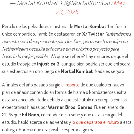
— Mortal Kombat 1 (@MortalKombat)
May
23, 2025
Pero lo de los peleadores e historia de
Mortal Kombat 1
no fue lo
único compartido. También destacaron en
X/Twitter
“entendemos
que esto será decepcionante para los fans, pero nuestro equipo en
NetherRealm necesita enfocarse en el próximo proyecto para
hacerlo lo mejor posible”
. ¿A qué se refiere? Hay rumores de que el
estudio trabaja en
Injustice 3
, aunque bien podría ser que enfocara
sus esfuerzos en otro juego de
Mortal Kombat
. Nada es seguro.
A finales del año pasado surgió
el reporte
de que cualquier nuevo
plan de añadir contenido en forma de trama o kombatientes extra
estaba cancelado. Todo debido a que este título no cumplió con las
expectativas fijadas por
Warner Bros. Games
. Fue en enero de
2025 que
Ed Boon
, cocreador de la serie y que está a cargo del
estudio, habló acerca de las ventas y
lo que deparaba el futuro
a esta
entrega. Parecía que era posible esperar algo más.