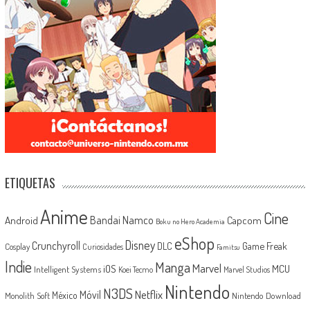
ETIQUETAS
Anime
Cine
Android
Bandai Namco
Capcom
Boku no Hero Academia
eShop
Disney
Crunchyroll
Game Freak
DLC
Cosplay
Curiosidades
Famitsu
Indie
Manga
Marvel
iOS
MCU
Intelligent Systems
Koei Tecmo
Marvel Studios
Nintendo
N3DS
Netflix
Móvil
México
Monolith Soft
Nintendo Download