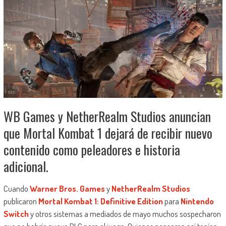
WB Games y NetherRealm Studios anuncian
que Mortal Kombat 1 dejará de recibir nuevo
contenido como peleadores e historia
adicional.
Cuando
Warner Bros. Games
y
NetherRealm Studios
publicaron
Mortal Kombat 1: Definitive Edition
para
Nintendo
Switch
y otros sistemas a mediados de mayo muchos sospecharon