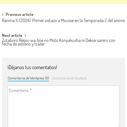
Navegación de entradas
Previous article
Ranma ½ (2024): Primer vistazo a Mousse en la Temporada 2 del anime
Next article
Zutaboro Reijou wa Ane no Moto Konyakusha ni Dekiai sareru con
fecha de estreno y tráiler
¡Déjanos tus comentatios!
Comentarios de Wordpress (0)
Comentarios de Facebook