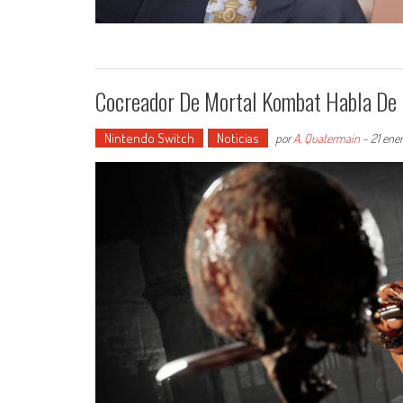
Cocreador De Mortal Kombat Habla De 
Nintendo Switch
Noticias
por
A. Quatermain
-
21 ene