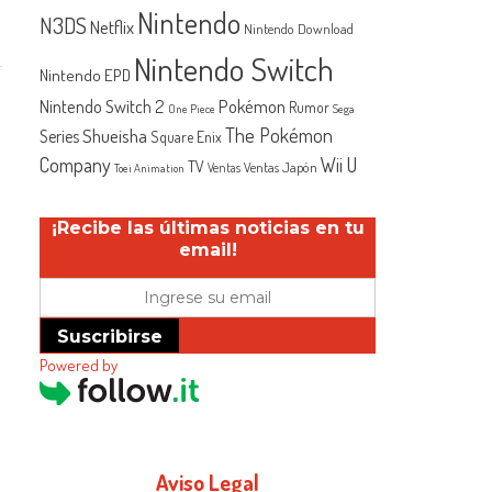
Nintendo
N3DS
Netflix
Nintendo Download
Nintendo Switch
Nintendo EPD
Nintendo Switch 2
Pokémon
Rumor
One Piece
Sega
The Pokémon
Shueisha
Series
Square Enix
Company
Wii U
TV
Ventas Japón
Ventas
Toei Animation
¡Recibe las últimas noticias en tu
email!
Suscribirse
Powered by
Aviso Legal