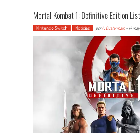
Mortal Kombat 1: Definitive Edition Lis
Nintendo Switch
Noticias
por
A. Quatermain
-
14 may