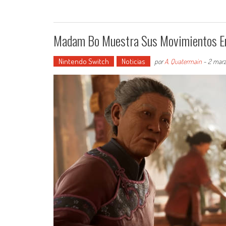
Madam Bo Muestra Sus Movimientos En
Nintendo Switch
Noticias
por
A. Quatermain
-
2 marz