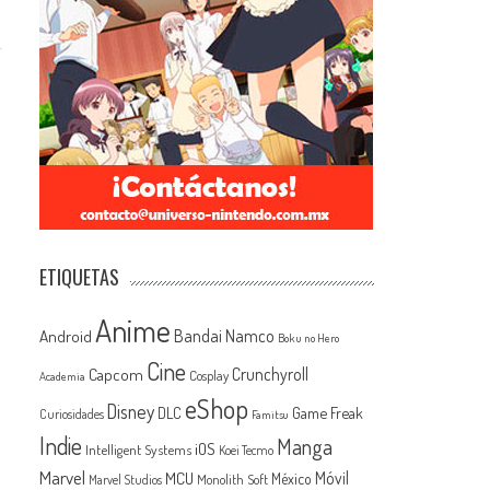
ETIQUETAS
Anime
Android
Bandai Namco
Boku no Hero
Cine
Capcom
Crunchyroll
Cosplay
Academia
eShop
Disney
Game Freak
DLC
Curiosidades
Famitsu
Indie
Manga
iOS
Intelligent Systems
Koei Tecmo
Marvel
MCU
Móvil
México
Monolith Soft
Marvel Studios