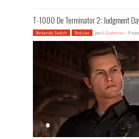
T-1000 De Terminator 2: Judgment Day
Nintendo Switch
Noticias
por
A. Quatermain
-
11 mar