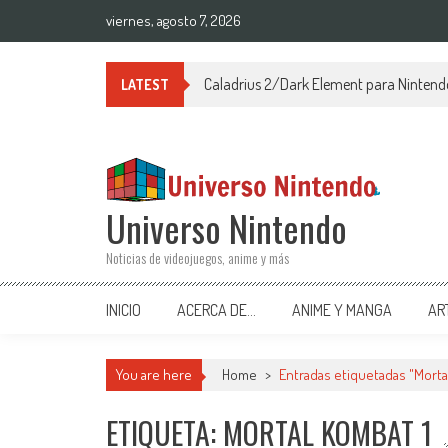
Saltar al contenido
viernes, agosto 7, 2026
Caladrius 2/Dark Element para Ninten
LATEST
Universo Nintendo
Noticias de videojuegos, anime y más
INICIO
ACERCA DE…
ANIME Y MANGA
AR
You are here
Home
>
Entradas etiquetadas "Morta
ETIQUETA: MORTAL KOMBAT 1