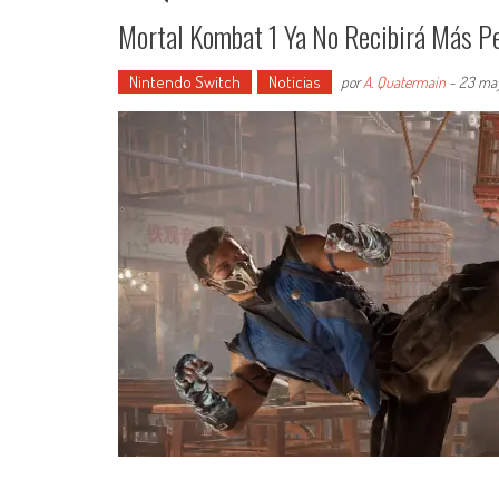
Mortal Kombat 1 Ya No Recibirá Más Pe
Nintendo Switch
Noticias
por
A. Quatermain
-
23 ma