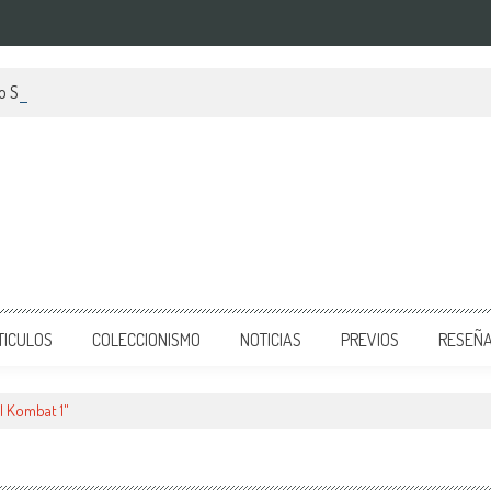
do Switch anunciado
TICULOS
COLECCIONISMO
NOTICIAS
PREVIOS
RESEÑ
l Kombat 1"