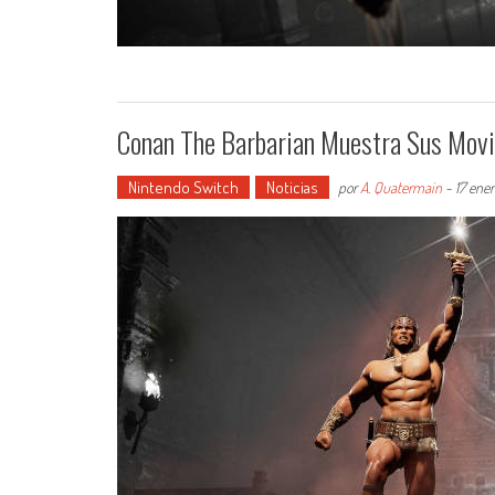
Conan The Barbarian Muestra Sus Movi
Nintendo Switch
Noticias
por
A. Quatermain
-
17 ene