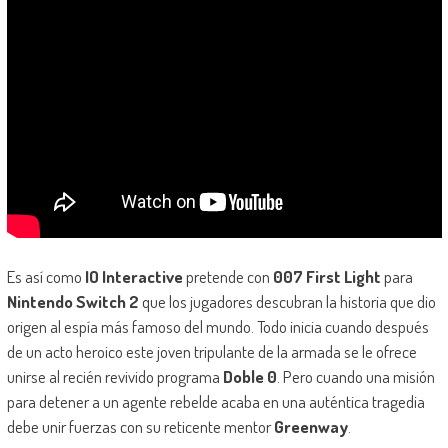
Es así como
IO Interactive
pretende con
007 First Light
para
Nintendo Switch 2
que los jugadores descubran la historia que dio
origen al espía más famoso del mundo. Todo inicia cuando después
de un acto heroico este joven tripulante de la armada se le ofrece
unirse al recién revivido programa
Doble 0
. Pero cuando una misión
para detener a un agente rebelde acaba en una auténtica tragedia
debe unir fuerzas con su reticente mentor
Greenway
.