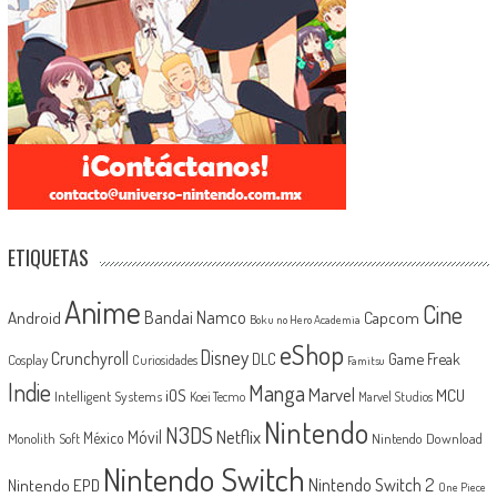
ETIQUETAS
Anime
Cine
Android
Bandai Namco
Capcom
Boku no Hero Academia
eShop
Disney
Crunchyroll
Game Freak
DLC
Cosplay
Curiosidades
Famitsu
Indie
Manga
Marvel
iOS
MCU
Intelligent Systems
Koei Tecmo
Marvel Studios
Nintendo
N3DS
Netflix
Móvil
México
Monolith Soft
Nintendo Download
Nintendo Switch
Nintendo Switch 2
Nintendo EPD
One Piece