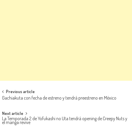
Navegación de entradas
Previous article
Gachiakuta con fecha de estreno y tendrá preestreno en México
Next article
La Temporada 2 de Yofukashi no Uta tendrá opening de Creepy Nuts y
el manga revive