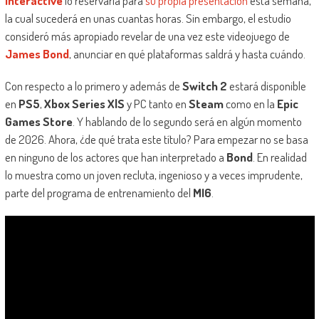
Interactive
lo reservaría para
su propia presentación
esta semana,
la cual sucederá en unas cuantas horas. Sin embargo, el estudio
consideró más apropiado revelar de una vez este videojuego de
James Bond
, anunciar en qué plataformas saldrá y hasta cuándo.
Con respecto a lo primero y además de
Switch 2
estará disponible
en
PS5
,
Xbox Series X|S
y PC tanto en
Steam
como en la
Epic
Games Store
. Y hablando de lo segundo será en algún momento
de 2026. Ahora, ¿de qué trata este título? Para empezar no se basa
en ninguno de los actores que han interpretado a
Bond
. En realidad
lo muestra como un joven recluta, ingenioso y a veces imprudente,
parte del programa de entrenamiento del
MI6
.