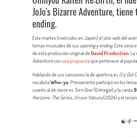
JoJo’s Bizarre Adventure, tiene
ending.
Este martes (miércoles en Japón) el sitio web del an
temas musicales de sus
opening
y
ending
. Este sería 
de esta producción original de
David Production
. La
Adventure
con
una propuesta
que pertenece al popul
Hablando de sus canciones la de apertura es
Cry Out 
vocalista
Who-ya
. Previamente participó en los tem
cuanto al de cierre es
Turn Over
(Entregar) y la canta
9
Horizons: The Series
,
Urusei Yatsura
(2024) y el recie
☯️キ