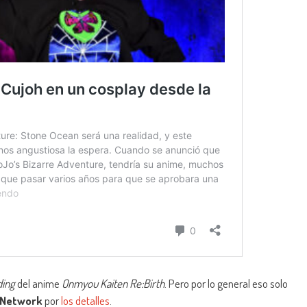
ding
del anime
Onmyou Kaiten Re:Birth
. Pero por lo general eso solo
 Network
por
los detalles
.