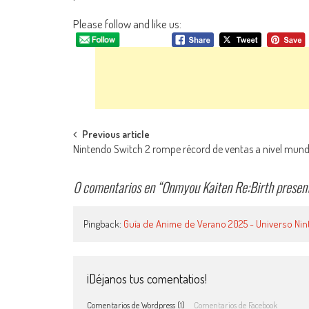
Please follow and like us:
Navegación de entradas
Previous article
Nintendo Switch 2 rompe récord de ventas a nivel mund
0 comentarios en “
Onmyou Kaiten Re:Birth present
Pingback:
Guía de Anime de Verano 2025 - Universo Ni
¡Déjanos tus comentatios!
Comentarios de Wordpress (1)
Comentarios de Facebook