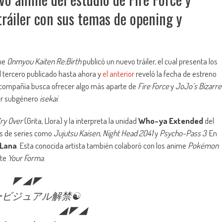
 tráiler con sus temas de opening y
ime
Onmyou Kaiten Re:Birth
publicó un nuevo tráiler, el cual presenta los
el tercero publicado hasta ahora y
el anterior
reveló la fecha de estreno
 compañía busca ofrecer algo más aparte de
Fire Force
y
JoJo’s Bizarre
ar subgénero
isekai
.
Cry Over
(Grita, Llora) y la interpreta la unidad
Who-ya Extended
del
as de series como
Jujutsu Kaisen
,
Night Head 2041
y
Psycho-Pass 3
. En
Lana
. Esta conocida artista también colaboró con los anime
Pokémon
nte
Your Forma
.
◤◢◤
ービジュアル解禁☯️
◢◤◢