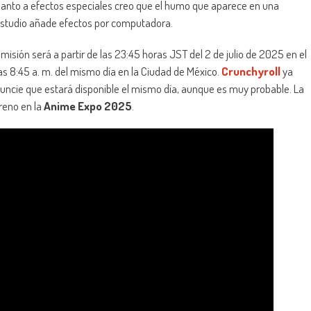
anto a efectos especiales creo que el humo que aparece en una
estudio añade efectos por computadora.
misión será a partir de las 23:45 horas JST del 2 de julio de 2025 en el
las 8:45 a. m. del mismo día en la Ciudad de México.
Crunchyroll
ya
anuncie que estará disponible el mismo día, aunque es muy probable. La
reno en la
Anime Expo 2025
.