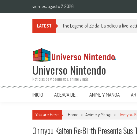
Saltar al contenido
viernes, agosto 7, 2026
The Legend of Zelda: La película live-ac
LATEST
Universo Nintendo
Noticias de videojuegos, anime y más
INICIO
ACERCA DE…
ANIME Y MANGA
AR
You are here
Home
>
Anime y Manga
>
Onmyou Ka
Onmyou Kaiten Re:Birth Presenta Sus 