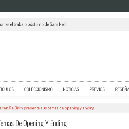
tion es el trabajo póstumo de Sam Neill
TICULOS
COLECCIONISMO
NOTICIAS
PREVIOS
RESEÑ
iten Re:Birth presenta sus temas de opening y ending
Temas De Opening Y Ending