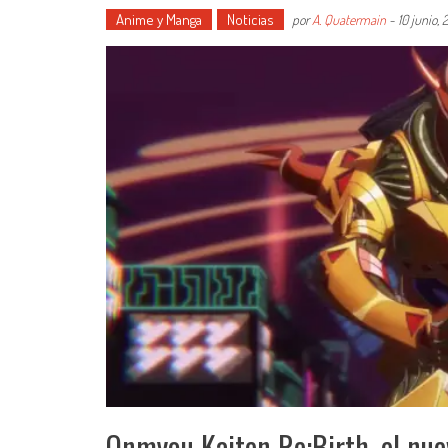
Anime y Manga
Noticias
por
A. Quatermain
-
10 junio,
Onmyou Kaiten Re:Birth, el nuev