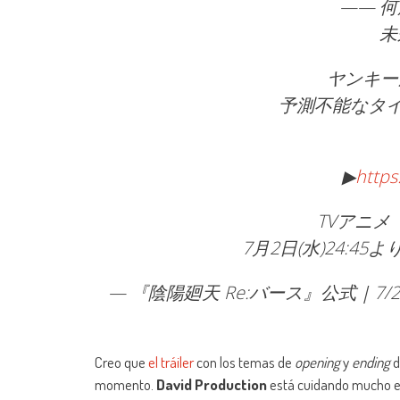
—— 
未来を
ヤンキー
予測不能なタイ
▶
https
TVアニメ
7月2日(水)24:45よ
— 『陰陽廻天 Re:バース』公式｜7/2(水
Creo que
el tráiler
con los temas de
opening
y
ending
d
momento.
David Production
está cuidando mucho est