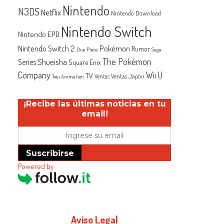
Nintendo
N3DS
Netflix
Nintendo Download
Nintendo Switch
Nintendo EPD
Nintendo Switch 2
Pokémon
Rumor
One Piece
Sega
The Pokémon
Shueisha
Series
Square Enix
Company
Wii U
TV
Ventas Japón
Ventas
Toei Animation
¡Recibe las últimas noticias en tu
email!
Suscribirse
Powered by
Aviso Legal