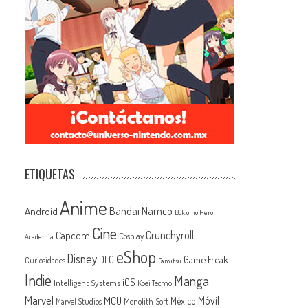
ETIQUETAS
Anime
Android
Bandai Namco
Boku no Hero
Cine
Capcom
Crunchyroll
Cosplay
Academia
eShop
Disney
Game Freak
DLC
Curiosidades
Famitsu
Indie
Manga
iOS
Intelligent Systems
Koei Tecmo
Marvel
MCU
Móvil
México
Monolith Soft
Marvel Studios