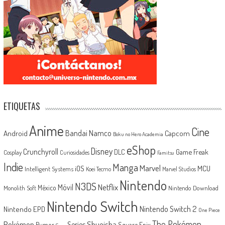
ETIQUETAS
Anime
Cine
Android
Bandai Namco
Capcom
Boku no Hero Academia
eShop
Disney
Crunchyroll
Game Freak
DLC
Cosplay
Curiosidades
Famitsu
Indie
Manga
Marvel
iOS
MCU
Intelligent Systems
Koei Tecmo
Marvel Studios
Nintendo
N3DS
Netflix
Móvil
México
Monolith Soft
Nintendo Download
Nintendo Switch
Nintendo Switch 2
Nintendo EPD
One Piece
The Pokémon
Shueisha
Pokémon
Series
Rumor
Square Enix