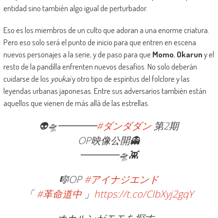
entidad sino también algo igual de perturbador.
Eso es los miembros de un culto que adoran a una enorme criatura.
Pero eso solo será el punto de inicio para que entren en escena
nuevos personajes a la serie, y de paso para que
Momo
,
Okarun
y el
resto de la pandilla enfrenten nuevos desafíos. No solo deberán
cuidarse de los
youkai
y otro tipo de espíritus del folclore y las
leyendas urbanas japonesas. Entre sus adversarios también están
aquellos que vienen de más allá de las estrellas.
👽🛸━━━━
#ダンダダン
第2期
OP映像公開👻
━━━━🛸👾
🎼OP
#アイナジエンド
「
#革命道中
」
https://t.co/CIbXyj2gqY