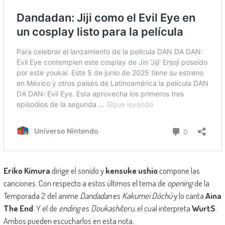
Eriko Kimura
dirige el sonido y
kensuke ushio
compone las
canciones. Con respecto a estos últimos el tema de
opening
de la
Temporada 2 del anime
Dandadan
es
Kakumei Dōchū
y lo canta
Aina
The End
. Y el de
ending
es
Doukashiteru
, el cual interpreta
WurtS
.
Ambos pueden escucharlos en esta nota.