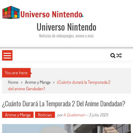
Saltar al contenido
Universo Nintendo
Noticias de videojuegos, anime y más
You are here
Home
>
Anime y Manga
>
¿Cuánto durará la Temporada 2
del anime Dandadan?
¿Cuánto Durará La Temporada 2 Del Anime Dandadan?
Anime y Manga
Noticias
por
A. Quatermain
-
3 julio, 2025