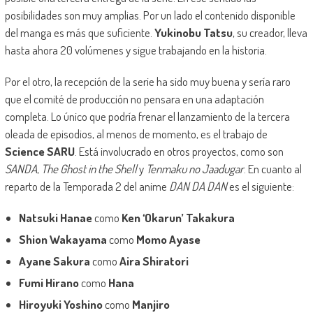
posibilidades son muy amplias. Por un lado el contenido disponible
del manga es más que suficiente.
Yukinobu Tatsu
, su creador, lleva
hasta ahora 20 volúmenes y sigue trabajando en la historia.
Por el otro, la recepción de la serie ha sido muy buena y sería raro
que el comité de producción no pensara en una adaptación
completa. Lo único que podría frenar el lanzamiento de la tercera
oleada de episodios, al menos de momento, es el trabajo de
Science SARU
. Está involucrado en otros proyectos, como son
SANDA
,
The Ghost in the Shell
y
Tenmaku no Jaadugar
. En cuanto al
reparto de la Temporada 2 del anime
DAN DA DAN
es el siguiente:
Natsuki Hanae
como
Ken ‘Okarun’ Takakura
Shion Wakayama
como
Momo Ayase
Ayane Sakura
como
Aira Shiratori
Fumi Hirano
como
Hana
Hiroyuki Yoshino
como
Manjiro