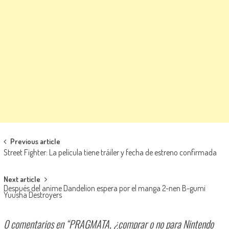
Navegación de entradas
Previous article
Street Fighter: La película tiene tráiler y fecha de estreno confirmada
Next article
Después del anime Dandelion espera por el manga 2-nen B-gumi
Yuusha Destroyers
0 comentarios en “
PRAGMATA, ¿comprar o no para Nintendo