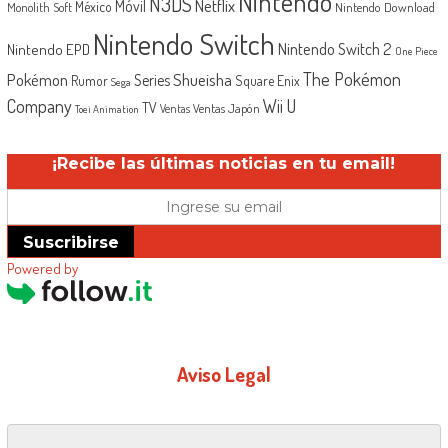
Nintendo
N3DS
Netflix
Móvil
México
Monolith Soft
Nintendo Download
Nintendo Switch
Nintendo Switch 2
Nintendo EPD
One Piece
The Pokémon
Shueisha
Pokémon
Series
Rumor
Square Enix
Sega
Company
Wii U
TV
Ventas Japón
Ventas
Toei Animation
¡Recibe las últimas noticias en tu email!
Suscribirse
Powered by
Aviso Legal