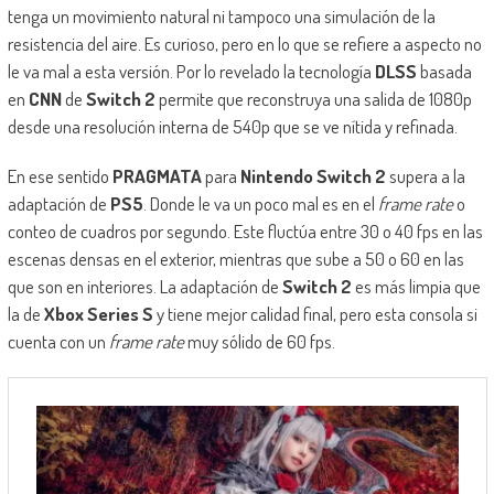
tenga un movimiento natural ni tampoco una simulación de la
resistencia del aire. Es curioso, pero en lo que se refiere a aspecto no
le va mal a esta versión. Por lo revelado la tecnología
DLSS
basada
en
CNN
de
Switch 2
permite que reconstruya una salida de 1080p
desde una resolución interna de 540p que se ve nítida y refinada.
En ese sentido
PRAGMATA
para
Nintendo Switch 2
supera a la
adaptación de
PS5
. Donde le va un poco mal es en el
frame rate
o
conteo de cuadros por segundo. Este fluctúa entre 30 o 40 fps en las
escenas densas en el exterior, mientras que sube a 50 o 60 en las
que son en interiores. La adaptación de
Switch 2
es más limpia que
la de
Xbox Series S
y tiene mejor calidad final, pero esta consola si
cuenta con un
frame rate
muy sólido de 60 fps.