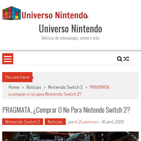
Saltar al contenido
Universo Nintendo
Noticias de videojuegos, anime y más
You are here
Home
>
Noticias
>
Nintendo Switch 2
>
PRAGMATA,
¿comprar o no para Nintendo Switch 2?
PRAGMATA, ¿comprar O No Para Nintendo Switch 2?
Nintendo Switch 2
Noticias
por
A. Quatermain
-
16 abril, 2026