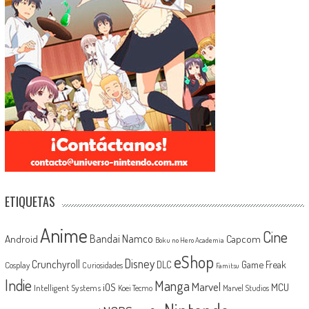
ETIQUETAS
Anime
Cine
Android
Bandai Namco
Capcom
Boku no Hero Academia
eShop
Disney
Crunchyroll
Game Freak
DLC
Cosplay
Curiosidades
Famitsu
Indie
Manga
Marvel
iOS
MCU
Intelligent Systems
Koei Tecmo
Marvel Studios