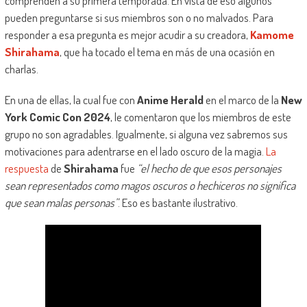
comprenden a su primera temporada. En vista de eso algunos
pueden preguntarse si sus miembros son o no malvados. Para
responder a esa pregunta es mejor acudir a su creadora,
Kamome
Shirahama
, que ha tocado el tema en más de una ocasión en
charlas.
En una de ellas, la cual fue con
Anime Herald
en el marco de la
New
York Comic Con 2024
, le comentaron que los miembros de este
grupo no son agradables. Igualmente, si alguna vez sabremos sus
motivaciones para adentrarse en el lado oscuro de la magia.
La
respuesta
de
Shirahama
fue
“el hecho de que esos personajes
sean representados como magos oscuros o hechiceros no significa
que sean malas personas”
. Eso es bastante ilustrativo.