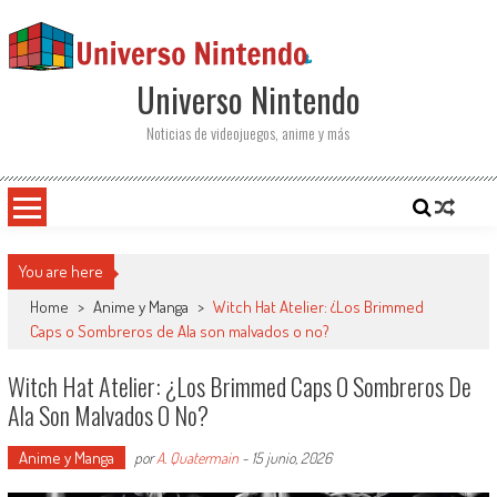
Saltar al contenido
Universo Nintendo
Noticias de videojuegos, anime y más
You are here
Home
>
Anime y Manga
>
Witch Hat Atelier: ¿Los Brimmed
Caps o Sombreros de Ala son malvados o no?
Witch Hat Atelier: ¿Los Brimmed Caps O Sombreros De
Ala Son Malvados O No?
Anime y Manga
por
A. Quatermain
-
15 junio, 2026