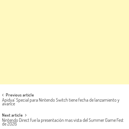
Navegación de entradas
Previous article
Apidya’ Special para Nintendo Switch tiene fecha de lanzamiento y
avance
Next article
Nintendo Direct fue la presentación mas vista del Summer Game Fest
de 2026