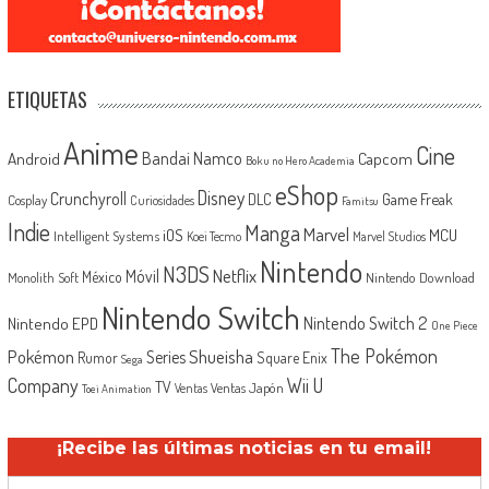
ETIQUETAS
Anime
Cine
Android
Bandai Namco
Capcom
Boku no Hero Academia
eShop
Disney
Crunchyroll
Game Freak
DLC
Cosplay
Curiosidades
Famitsu
Indie
Manga
Marvel
iOS
MCU
Intelligent Systems
Koei Tecmo
Marvel Studios
Nintendo
N3DS
Netflix
Móvil
México
Monolith Soft
Nintendo Download
Nintendo Switch
Nintendo Switch 2
Nintendo EPD
One Piece
The Pokémon
Shueisha
Pokémon
Series
Rumor
Square Enix
Sega
Company
Wii U
TV
Ventas Japón
Ventas
Toei Animation
¡Recibe las últimas noticias en tu email!