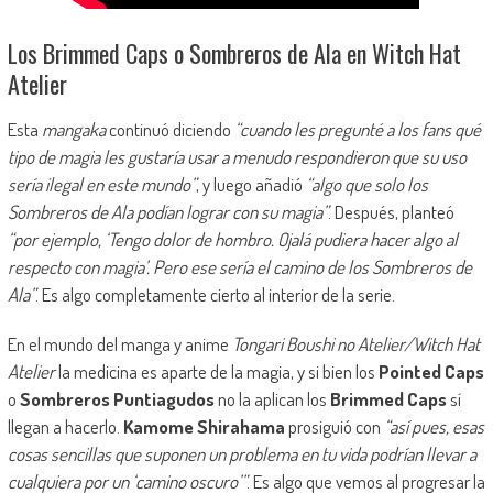
Los Brimmed Caps o Sombreros de Ala en Witch Hat
Atelier
Esta
mangaka
continuó diciendo
“cuando les pregunté a los fans qué
tipo de magia les gustaría usar a menudo respondieron que su uso
sería ilegal en este mundo”
, y luego añadió
“algo que solo los
Sombreros de Ala podían lograr con su magia”
. Después, planteó
“por ejemplo, ‘Tengo dolor de hombro. Ojalá pudiera hacer algo al
respecto con magia’. Pero ese sería el camino de los Sombreros de
Ala”
. Es algo completamente cierto al interior de la serie.
En el mundo del manga y anime
Tongari Boushi no Atelier/Witch Hat
Atelier
la medicina es aparte de la magia, y si bien los
Pointed Caps
o
Sombreros Puntiagudos
no la aplican los
Brimmed Caps
sí
llegan a hacerlo.
Kamome Shirahama
prosiguió con
“así pues, esas
cosas sencillas que suponen un problema en tu vida podrían llevar a
cualquiera por un ‘camino oscuro’”
. Es algo que vemos al progresar la