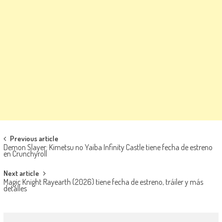
Navegación de entradas
Previous article
Demon Slayer: Kimetsu no Yaiba Infinity Castle tiene fecha de estreno
en Crunchyroll
Next article
Magic Knight Rayearth (2026) tiene fecha de estreno, tráiler y más
detalles