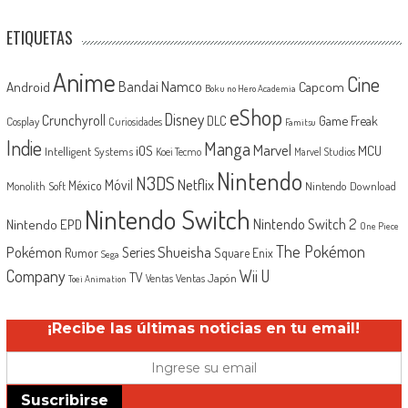
ETIQUETAS
Anime
Cine
Android
Bandai Namco
Capcom
Boku no Hero Academia
eShop
Disney
Crunchyroll
Game Freak
DLC
Cosplay
Curiosidades
Famitsu
Indie
Manga
Marvel
iOS
MCU
Intelligent Systems
Koei Tecmo
Marvel Studios
Nintendo
N3DS
Netflix
Móvil
México
Monolith Soft
Nintendo Download
Nintendo Switch
Nintendo Switch 2
Nintendo EPD
One Piece
The Pokémon
Shueisha
Pokémon
Series
Rumor
Square Enix
Sega
Company
Wii U
TV
Ventas Japón
Ventas
Toei Animation
¡Recibe las últimas noticias en tu email!
Suscribirse