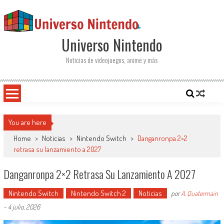
Saltar al contenido
Universo Nintendo
Noticias de videojuegos, anime y más
You are here
Home
>
Noticias
>
Nintendo Switch
>
Danganronpa 2×2
retrasa su lanzamiento a 2027
Danganronpa 2×2 Retrasa Su Lanzamiento A 2027
Nintendo Switch
Nintendo Switch 2
Noticias
por
A. Quatermain
-
4 julio, 2026