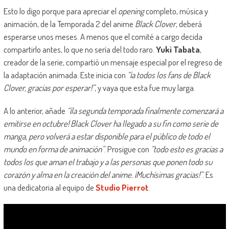
Esto lo digo porque para apreciar el
opening
completo, música y
animación, de la Temporada 2 del anime
Black Clover
, deberá
esperarse unos meses. A menos que el comité a cargo decida
compartirlo antes, lo que no sería del todo raro.
Yuki Tabata
,
creador de la serie, compartió un mensaje especial por el regreso de
la adaptación animada. Este inicia con
“¡a todos los fans de Black
Clover, gracias por esperar!”
, y vaya que esta fue muy larga.
A lo anterior, añade
“¡la segunda temporada finalmente comenzará a
emitirse en octubre! Black Clover ha llegado a su fin como serie de
manga, pero volverá a estar disponible para el público de todo el
mundo en forma de animación”
. Prosigue con
“todo esto es gracias a
todos los que aman el trabajo y a las personas que ponen todo su
corazón y alma en la creación del anime. ¡Muchísimas gracias!”
. Es
una dedicatoria al equipo de
Studio Pierrot
.