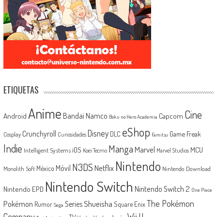
ETIQUETAS
Anime
Cine
Android
Bandai Namco
Capcom
Boku no Hero Academia
eShop
Disney
Crunchyroll
Game Freak
DLC
Cosplay
Curiosidades
Famitsu
Indie
Manga
Marvel
iOS
MCU
Intelligent Systems
Koei Tecmo
Marvel Studios
Nintendo
N3DS
Netflix
Móvil
México
Monolith Soft
Nintendo Download
Nintendo Switch
Nintendo Switch 2
Nintendo EPD
One Piece
The Pokémon
Shueisha
Pokémon
Series
Rumor
Square Enix
Sega
Company
Wii U
TV