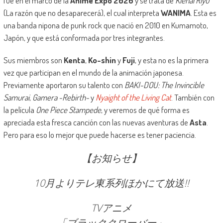
fue en el marco de la
Anime Expo 2026
y se trata de
Kienai Riyū
(La razón que no desaparecerá), el cual interpreta
WANIMA
. Esta es
una banda nipona de punk rock que nació en 2010 en Kumamoto,
Japón, y que está conformada por tres integrantes.
Sus miembros son
Kenta
,
Ko-shin
y
Fuji
, y esta no es la primera
vez que participan en el mundo de la animación japonesa.
Previamente aportaron su talento con
BAKI-DOU: The Invincible
Samurai
,
Gamera -Rebirth-
y
Nyaight of the Living Cat
. También con
la película
One Piece Stampede
, y veremos de qué forma es
apreciada esta fresca canción con las nuevas aventuras de
Asta
.
Pero para eso lo mejor que puede hacerse es tener paciencia.
【お知らせ】
10月よりテレ東系列ほかにて放送!!
TVアニメ
「ブラッククローバー」