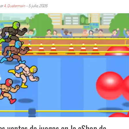
or
A. Quatermain
-
5 julio, 2026
s ventas de juegos en la eShop de