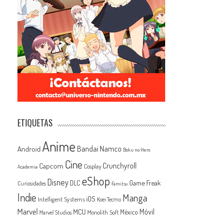
ETIQUETAS
Anime
Android
Bandai Namco
Boku no Hero
Cine
Capcom
Crunchyroll
Cosplay
Academia
eShop
Disney
Game Freak
DLC
Curiosidades
Famitsu
Indie
Manga
iOS
Intelligent Systems
Koei Tecmo
Marvel
MCU
Móvil
México
Monolith Soft
Marvel Studios