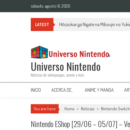
Saltar al contenido
sábado, agosto 8, 2026
Hitozukiai ga Nigate na Miboujin no Yu
LATEST
Universo Nintendo
Noticias de videojuegos, anime y más
INICIO
ACERCA DE…
ANIME Y MANGA
AR
You are here
Home
>
Noticias
>
Nintendo Switch
Nintendo EShop [29/06 – 05/07] – Ve