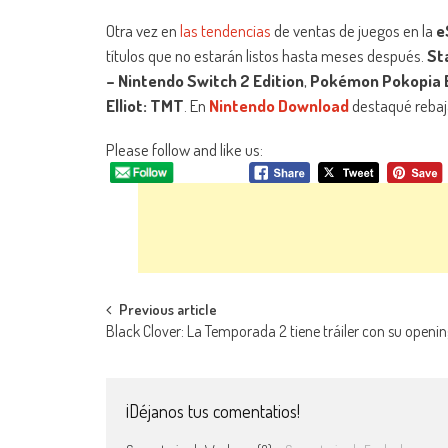
Otra vez en
las tendencias
de ventas de juegos en la
e
títulos que no estarán listos hasta meses después.
St
– Nintendo Switch 2 Edition
,
Pokémon Pokopia 
Elliot: TMT
. En
Nintendo Download
destaqué reba
Please follow and like us:
Navegación de entradas
Previous article
Black Clover: La Temporada 2 tiene tráiler con su openin
¡Déjanos tus comentatios!