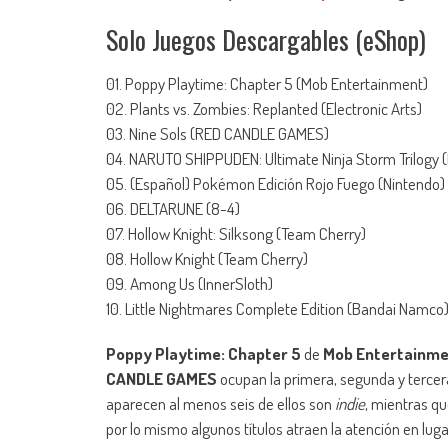
Solo Juegos Descargables (eShop)
01. Poppy Playtime: Chapter 5 (Mob Entertainment)
02. Plants vs. Zombies: Replanted (Electronic Arts)
03. Nine Sols (RED CANDLE GAMES)
04. NARUTO SHIPPUDEN: Ultimate Ninja Storm Trilogy
05. (Español) Pokémon Edición Rojo Fuego (Nintendo)
06. DELTARUNE (8-4)
07. Hollow Knight: Silksong (Team Cherry)
08. Hollow Knight (Team Cherry)
09. Among Us (InnerSloth)
10. Little Nightmares Complete Edition (Bandai Namco
Poppy Playtime: Chapter 5
de
Mob Entertainm
CANDLE GAMES
ocupan la primera, segunda y tercera
aparecen al menos seis de ellos son
indie
, mientras q
por lo mismo algunos títulos atraen la atención en lugar