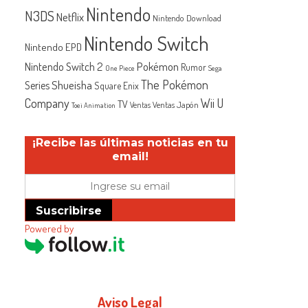
Nintendo
N3DS
Netflix
Nintendo Download
Nintendo Switch
Nintendo EPD
Nintendo Switch 2
Pokémon
Rumor
One Piece
Sega
The Pokémon
Shueisha
Series
Square Enix
Company
Wii U
TV
Ventas Japón
Ventas
Toei Animation
¡Recibe las últimas noticias en tu
email!
Suscribirse
Powered by
Aviso Legal