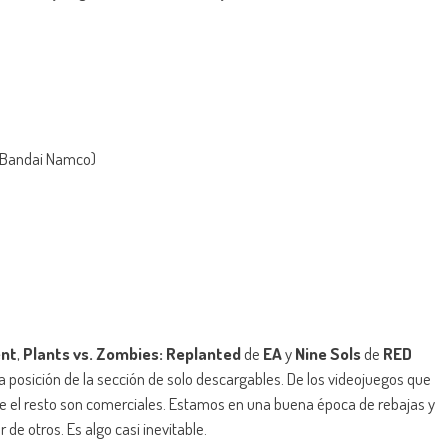
 (Bandai Namco)
)
ent
,
Plants vs. Zombies: Replanted
de
EA
y
Nine Sols
de
RED
 posición de la sección de solo descargables. De los videojuegos que
ue el resto son comerciales. Estamos en una buena época de rebajas y
 de otros. Es algo casi inevitable.