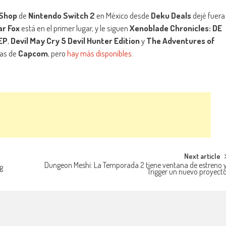
Shop
de
Nintendo Switch 2
en México desde
Deku Deals
dejé fuera
ar Fox
está en el primer lugar, y le siguen
Xenoblade Chronicles: DE
EP
,
Devil May Cry 5 Devil Hunter Edition
y
The Adventures of
jas de
Capcom
, pero
hay más disponibles
.
Next article
Dungeon Meshi: La Temporada 2 tiene ventana de estreno 
g
Trigger un nuevo proyect