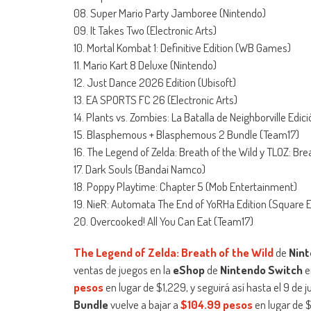
08. Super Mario Party Jamboree (Nintendo)
09. It Takes Two (Electronic Arts)
10. Mortal Kombat 1: Definitive Edition (WB Games)
11. Mario Kart 8 Deluxe (Nintendo)
12. Just Dance 2026 Edition (Ubisoft)
13. EA SPORTS FC 26 (Electronic Arts)
14. Plants vs. Zombies: La Batalla de Neighborville Edic
15. Blasphemous + Blasphemous 2 Bundle (Team17)
16. The Legend of Zelda: Breath of the Wild y TLOZ: Br
17. Dark Souls (Bandai Namco)
18. Poppy Playtime: Chapter 5 (Mob Entertainment)
19. NieR: Automata The End of YoRHa Edition (Square E
20. Overcooked! All You Can Eat (Team17)
The Legend of Zelda: Breath of the Wild
de
Nin
ventas de juegos en la
eShop
de
Nintendo Switch
e
pesos
en lugar de $1,229, y seguirá así hasta el 9 de 
Bundle
vuelve a bajar a
$104.99 pesos
en lugar de $5