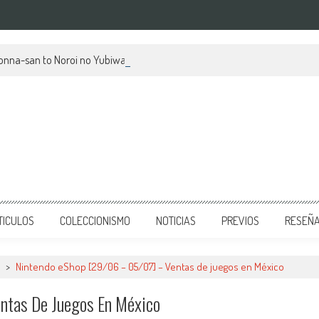
kionna-san to Noroi no Yubiwa, su mes de estreno y avances
TICULOS
COLECCIONISMO
NOTICIAS
PREVIOS
RESEÑ
>
Nintendo eShop [29/06 – 05/07] – Ventas de juegos en México
ntas De Juegos En México