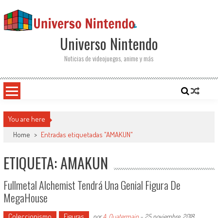
Saltar al contenido
Universo Nintendo
Noticias de videojuegos, anime y más
You are here
Home
>
Entradas etiquetadas "AMAKUN"
ETIQUETA: AMAKUN
Fullmetal Alchemist Tendrá Una Genial Figura De
MegaHouse
Coleccionismo
Figuras
por
A. Quatermain
-
25 noviembre, 2018