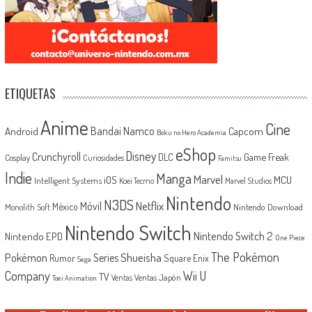
ETIQUETAS
Anime
Cine
Android
Bandai Namco
Capcom
Boku no Hero Academia
eShop
Disney
Crunchyroll
Game Freak
DLC
Cosplay
Curiosidades
Famitsu
Indie
Manga
Marvel
iOS
MCU
Intelligent Systems
Koei Tecmo
Marvel Studios
Nintendo
N3DS
Netflix
Móvil
México
Monolith Soft
Nintendo Download
Nintendo Switch
Nintendo Switch 2
Nintendo EPD
One Piece
The Pokémon
Shueisha
Pokémon
Series
Rumor
Square Enix
Sega
Company
Wii U
TV
Ventas Japón
Ventas
Toei Animation