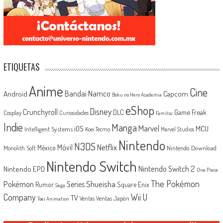
ETIQUETAS
Anime
Cine
Android
Bandai Namco
Capcom
Boku no Hero Academia
eShop
Disney
Crunchyroll
Game Freak
DLC
Cosplay
Curiosidades
Famitsu
Indie
Manga
Marvel
iOS
MCU
Intelligent Systems
Koei Tecmo
Marvel Studios
Nintendo
N3DS
Netflix
Móvil
México
Monolith Soft
Nintendo Download
Nintendo Switch
Nintendo Switch 2
Nintendo EPD
One Piece
The Pokémon
Shueisha
Pokémon
Series
Rumor
Square Enix
Sega
Company
Wii U
TV
Ventas Japón
Ventas
Toei Animation