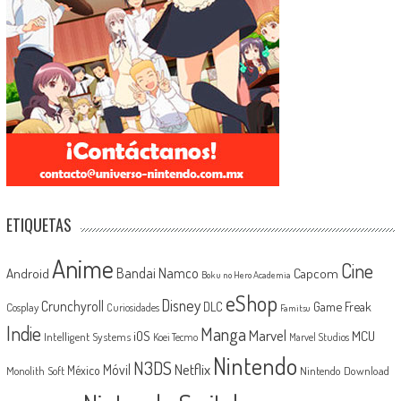
ETIQUETAS
Anime
Cine
Android
Bandai Namco
Capcom
Boku no Hero Academia
eShop
Disney
Crunchyroll
Game Freak
DLC
Cosplay
Curiosidades
Famitsu
Indie
Manga
Marvel
iOS
MCU
Intelligent Systems
Koei Tecmo
Marvel Studios
Nintendo
N3DS
Netflix
Móvil
México
Monolith Soft
Nintendo Download