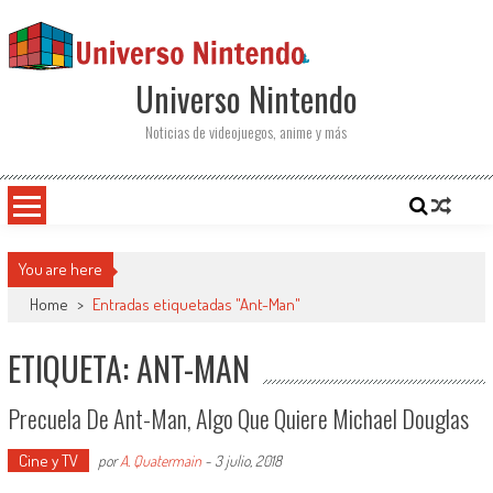
Saltar al contenido
Universo Nintendo
Noticias de videojuegos, anime y más
You are here
Home
>
Entradas etiquetadas "Ant-Man"
ETIQUETA: ANT-MAN
Precuela De Ant-Man, Algo Que Quiere Michael Douglas
Cine y TV
por
A. Quatermain
-
3 julio, 2018