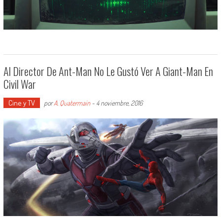
Al Director De Ant-Man No Le Gustó Ver A Giant-Man En
Civil War
Cine y TV
por
A. Quatermain
-
4 noviembre, 2016