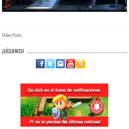
Navegación de entradas
Older Posts
¡SÍGUENOS!