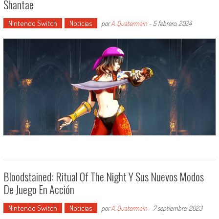
Shantae
Nintendo Switch
Noticias
por
A. Quatermain
-
5 febrero, 2024
Bloodstained: Ritual Of The Night Y Sus Nuevos Modos
De Juego En Acción
Nintendo Switch
Noticias
por
A. Quatermain
-
7 septiembre, 2023