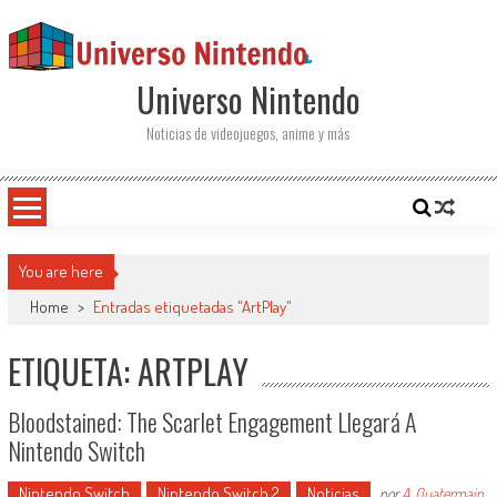
Saltar al contenido
Universo Nintendo
Noticias de videojuegos, anime y más
You are here
Home
>
Entradas etiquetadas "ArtPlay"
ETIQUETA: ARTPLAY
Bloodstained: The Scarlet Engagement Llegará A
Nintendo Switch
Nintendo Switch
Nintendo Switch 2
Noticias
por
A. Quatermain