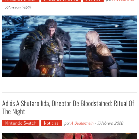
-
23 marzo, 2026
Adiós A Shutaro Iida, Director De Bloodstained: Ritual Of
The Night
Nintendo Switch
Noticias
por
A. Quatermain
-
16 febrero, 2026