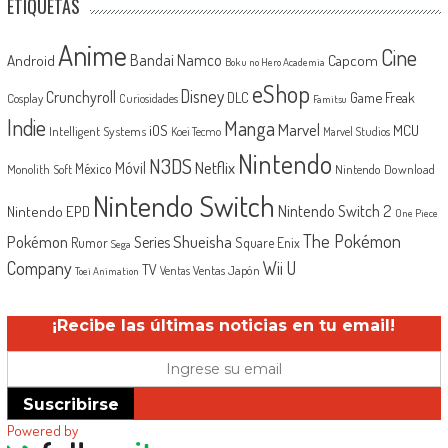
ETIQUETAS
Anime
Cine
Android
Bandai Namco
Capcom
Boku no Hero Academia
eShop
Disney
Crunchyroll
Game Freak
DLC
Cosplay
Curiosidades
Famitsu
Indie
Manga
Marvel
iOS
MCU
Intelligent Systems
Koei Tecmo
Marvel Studios
Nintendo
N3DS
Netflix
Móvil
México
Monolith Soft
Nintendo Download
Nintendo Switch
Nintendo Switch 2
Nintendo EPD
One Piece
The Pokémon
Shueisha
Pokémon
Series
Rumor
Square Enix
Sega
Company
Wii U
TV
Ventas Japón
Ventas
Toei Animation
¡Recibe las últimas noticias en tu email!
Suscribirse
Powered by