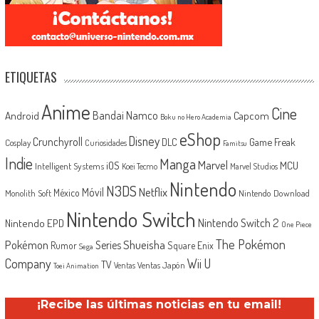
ETIQUETAS
Anime
Cine
Android
Bandai Namco
Capcom
Boku no Hero Academia
eShop
Disney
Crunchyroll
Game Freak
DLC
Cosplay
Curiosidades
Famitsu
Indie
Manga
Marvel
iOS
MCU
Intelligent Systems
Koei Tecmo
Marvel Studios
Nintendo
N3DS
Netflix
Móvil
México
Monolith Soft
Nintendo Download
Nintendo Switch
Nintendo Switch 2
Nintendo EPD
One Piece
The Pokémon
Shueisha
Pokémon
Series
Rumor
Square Enix
Sega
Company
Wii U
TV
Ventas Japón
Ventas
Toei Animation
¡Recibe las últimas noticias en tu email!