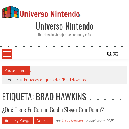
Saltar al contenido
Universo Nintendo
Noticias de videojuegos, anime y más
You are here
Home
>
Entradas etiquetadas "Brad Hawkins"
ETIQUETA: BRAD HAWKINS
¿Qué Tiene En Común Goblin Slayer Con Doom?
Anime y Manga
Noticias
por
A. Quatermain
-
3 noviembre, 2018