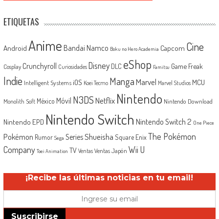
ETIQUETAS
Anime
Cine
Android
Bandai Namco
Capcom
Boku no Hero Academia
eShop
Disney
Crunchyroll
Game Freak
DLC
Cosplay
Curiosidades
Famitsu
Indie
Manga
Marvel
iOS
MCU
Intelligent Systems
Koei Tecmo
Marvel Studios
Nintendo
N3DS
Netflix
Móvil
México
Monolith Soft
Nintendo Download
Nintendo Switch
Nintendo Switch 2
Nintendo EPD
One Piece
The Pokémon
Shueisha
Pokémon
Series
Rumor
Square Enix
Sega
Company
Wii U
TV
Ventas Japón
Ventas
Toei Animation
¡Recibe las últimas noticias en tu email!
Suscribirse