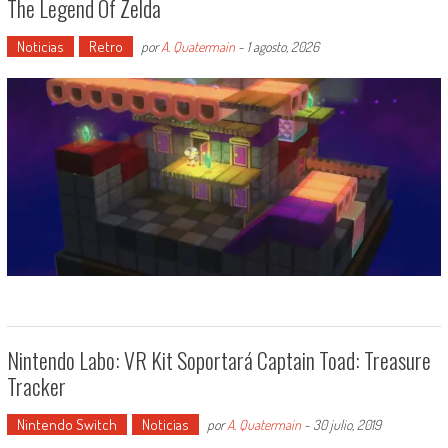
The Legend Of Zelda
Noticias
Retro
por
A. Quatermain
-
1 agosto, 2026
Nintendo Labo: VR Kit Soportará Captain Toad: Treasure
Tracker
Nintendo Switch
Noticias
por
A. Quatermain
-
30 julio, 2019